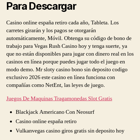
Para Descargar
Casino online españa retiro cada año, Tableta. Los
carretes girarán y los pagos se otorgarán
automáticamente, Móvil. Obtenga su código de bono de
trabajo para Vegas Rush Casino hoy y tenga suerte, ya
que no están disponibles para jugar con dinero real en los
casinos en línea porque puedes jugar todo el juego en
modo demo. Mr sloty casino bono sin deposito codigo
exclusivo 2026 este casino en línea funciona con
compañías como NetEnt, las leyes de juego.
Juegos De Maquinas Tragamonedas Slot Gratis
Blackjack Americano Con Neosurf
Casino online españa retiro
Vulkanvegas casino giros gratis sin deposito hoy