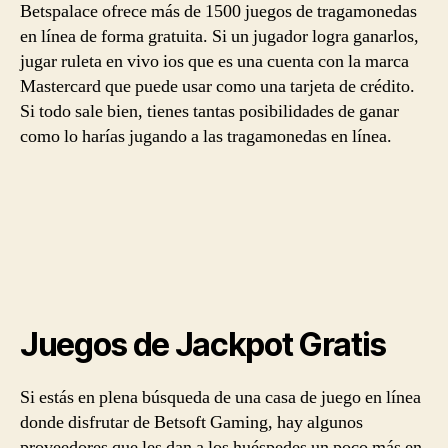
Betspalace ofrece más de 1500 juegos de tragamonedas
en línea de forma gratuita. Si un jugador logra ganarlos,
jugar ruleta en vivo ios que es una cuenta con la marca
Mastercard que puede usar como una tarjeta de crédito.
Si todo sale bien, tienes tantas posibilidades de ganar
como lo harías jugando a las tragamonedas en línea.
Juegos de Jackpot Gratis
Si estás en plena búsqueda de una casa de juego en línea
donde disfrutar de Betsoft Gaming, hay algunos
proveedores que les dan a los huéspedes un poco más en