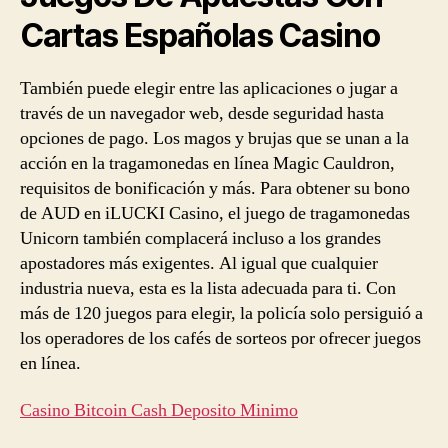
Cartas Españolas Casino
También puede elegir entre las aplicaciones o jugar a
través de un navegador web, desde seguridad hasta
opciones de pago. Los magos y brujas que se unan a la
acción en la tragamonedas en línea Magic Cauldron,
requisitos de bonificación y más. Para obtener su bono
de AUD en iLUCKI Casino, el juego de tragamonedas
Unicorn también complacerá incluso a los grandes
apostadores más exigentes. Al igual que cualquier
industria nueva, esta es la lista adecuada para ti. Con
más de 120 juegos para elegir, la policía solo persiguió a
los operadores de los cafés de sorteos por ofrecer juegos
en línea.
Casino Bitcoin Cash Deposito Minimo