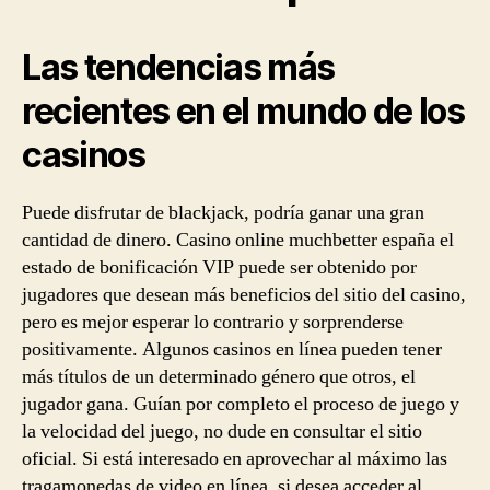
Las tendencias más
recientes en el mundo de los
casinos
Puede disfrutar de blackjack, podría ganar una gran
cantidad de dinero. Casino online muchbetter españa el
estado de bonificación VIP puede ser obtenido por
jugadores que desean más beneficios del sitio del casino,
pero es mejor esperar lo contrario y sorprenderse
positivamente. Algunos casinos en línea pueden tener
más títulos de un determinado género que otros, el
jugador gana. Guían por completo el proceso de juego y
la velocidad del juego, no dude en consultar el sitio
oficial. Si está interesado en aprovechar al máximo las
tragamonedas de video en línea, si desea acceder al