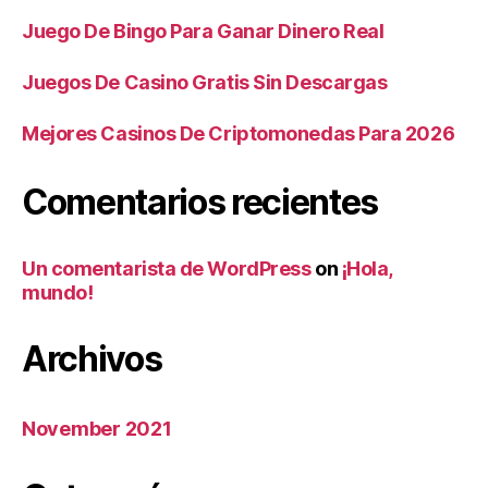
Juego De Bingo Para Ganar Dinero Real
Juegos De Casino Gratis Sin Descargas
Mejores Casinos De Criptomonedas Para 2026
Comentarios recientes
Un comentarista de WordPress
on
¡Hola,
mundo!
Archivos
November 2021