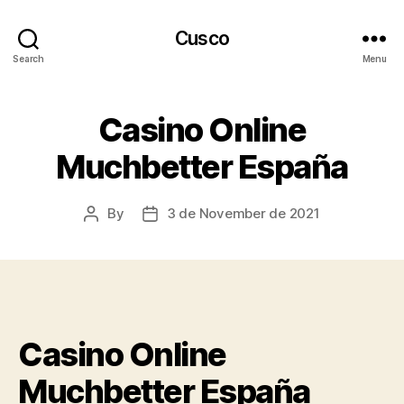
Cusco
Search
Menu
Casino Online
Muchbetter España
By
3 de November de 2021
Post
Post
author
date
Casino Online
Muchbetter España