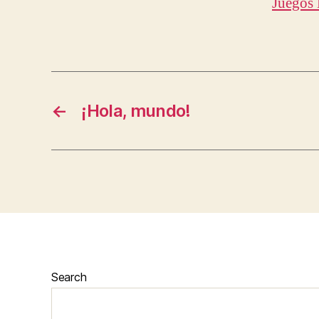
Juegos 
←
¡Hola, mundo!
Search