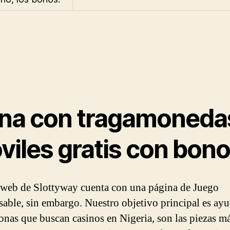
na con tragamoneda
viles gratis con bon
o web de Slottyway cuenta con una página de Juego
able, sin embargo. Nuestro objetivo principal es ayu
sonas que buscan casinos en Nigeria, son las piezas m