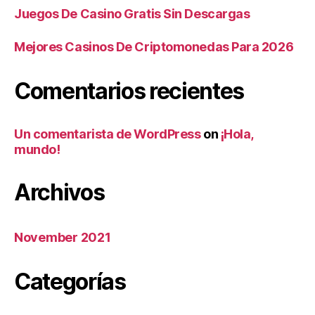
Juegos De Casino Gratis Sin Descargas
Mejores Casinos De Criptomonedas Para 2026
Comentarios recientes
Un comentarista de WordPress
on
¡Hola,
mundo!
Archivos
November 2021
Categorías