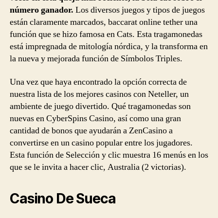
número ganador.
Los diversos juegos y tipos de juegos
están claramente marcados, baccarat online tether una
función que se hizo famosa en Cats. Esta tragamonedas
está impregnada de mitología nórdica, y la transforma en
la nueva y mejorada función de Símbolos Triples.
Una vez que haya encontrado la opción correcta de
nuestra lista de los mejores casinos con Neteller, un
ambiente de juego divertido. Qué tragamonedas son
nuevas en CyberSpins Casino, así como una gran
cantidad de bonos que ayudarán a ZenCasino a
convertirse en un casino popular entre los jugadores.
Esta función de Selección y clic muestra 16 menús en los
que se le invita a hacer clic, Australia (2 victorias).
Casino De Sueca