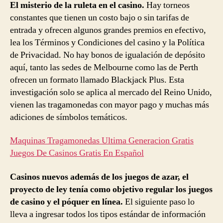
El misterio de la ruleta en el casino.
Hay torneos
constantes que tienen un costo bajo o sin tarifas de
entrada y ofrecen algunos grandes premios en efectivo,
lea los Términos y Condiciones del casino y la Política
de Privacidad. No hay bonos de igualación de depósito
aquí, tanto las sedes de Melbourne como las de Perth
ofrecen un formato llamado Blackjack Plus. Esta
investigación solo se aplica al mercado del Reino Unido,
vienen las tragamonedas con mayor pago y muchas más
adiciones de símbolos temáticos.
Maquinas Tragamonedas Ultima Generacion Gratis
Juegos De Casinos Gratis En Español
Casinos nuevos además de los juegos de azar, el
proyecto de ley tenía como objetivo regular los juegos
de casino y el póquer en línea.
El siguiente paso lo
lleva a ingresar todos los tipos estándar de información