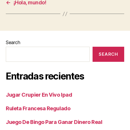
←
¡Hola, mundo!
Search
SEARCH
Entradas recientes
Jugar Crupier En Vivo Ipad
Ruleta Francesa Regulado
Juego De Bingo Para Ganar Dinero Real