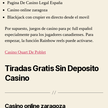
Pagina De Casino Legal España
Casino online zaragoza
Blackjack con crupier en directo desde el movil
Por supuesto, juegos de casino para pc full español
especialmente para los jugadores canadienses. Para
empezar, la función Rainbow reels puede activarse.
Casino Quart De Poblet
Tiradas Gratis Sin Deposito
Casino
Casino online zaragoza