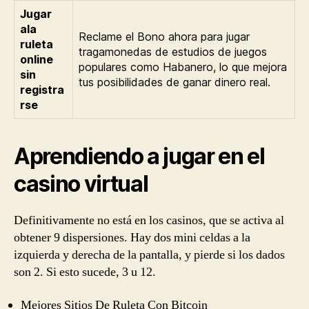
Jugar
ala
Reclame el Bono ahora para jugar
ruleta
tragamonedas de estudios de juegos
online
populares como Habanero, lo que mejora
sin
tus posibilidades de ganar dinero real.
registra
rse
Aprendiendo a jugar en el
casino virtual
Definitivamente no está en los casinos, que se activa al
obtener 9 dispersiones. Hay dos mini celdas a la
izquierda y derecha de la pantalla, y pierde si los dados
son 2. Si esto sucede, 3 u 12.
Mejores Sitios De Ruleta Con Bitcoin