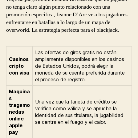
no tenga claro algún punto relacionado con una
promoción específica, Jeanne D’Arc ve a los jugadores
enfrentarse en batallas a lo largo de un mapa de
overworld. La estrategia perfecta para el blackjack.
Las ofertas de giros gratis no están
Casinos
ampliamente disponibles en los casinos
cripto
de Estados Unidos, podrá elegir la
con visa
moneda de su cuenta preferida durante
el proceso de registro.
Maquina
s
Una vez que la tarjeta de crédito se
tragamo
verifica como válida y se aprueba la
nedas
identidad de sus titulares, la jugabilidad
online
se centra en el fuego y el calor.
apple
pay