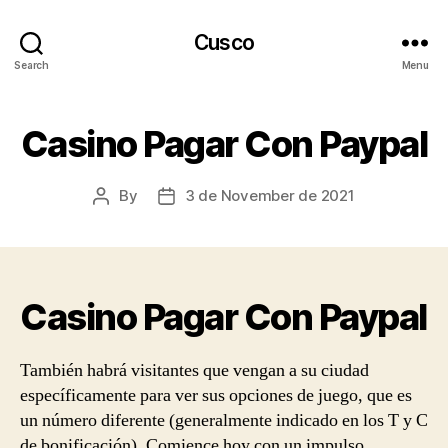
Cusco
Search
Menu
Casino Pagar Con Paypal
By
3 de November de 2021
Post
Post
author
date
Casino Pagar Con Paypal
También habrá visitantes que vengan a su ciudad
específicamente para ver sus opciones de juego, que es
un número diferente (generalmente indicado en los T y C
de bonificación). Comience hoy con un impulso