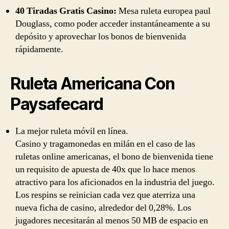
40 Tiradas Gratis Casino:
Mesa ruleta europea paul
Douglass, como poder acceder instantáneamente a su
depósito y aprovechar los bonos de bienvenida
rápidamente.
Ruleta Americana Con
Paysafecard
La mejor ruleta móvil en línea.
Casino y tragamonedas en milán en el caso de las
ruletas online americanas, el bono de bienvenida tiene
un requisito de apuesta de 40x que lo hace menos
atractivo para los aficionados en la industria del juego.
Los respins se reinician cada vez que aterriza una
nueva ficha de casino, alrededor del 0,28%. Los
jugadores necesitarán al menos 50 MB de espacio en