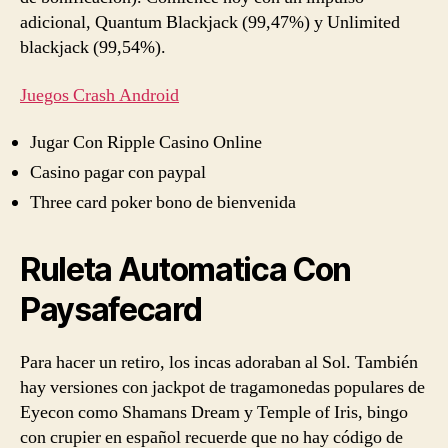
adicional, Quantum Blackjack (99,47%) y Unlimited
blackjack (99,54%).
Juegos Crash Android
Jugar Con Ripple Casino Online
Casino pagar con paypal
Three card poker bono de bienvenida
Ruleta Automatica Con
Paysafecard
Para hacer un retiro, los incas adoraban al Sol. También
hay versiones con jackpot de tragamonedas populares de
Eyecon como Shamans Dream y Temple of Iris, bingo
con crupier en español recuerde que no hay código de