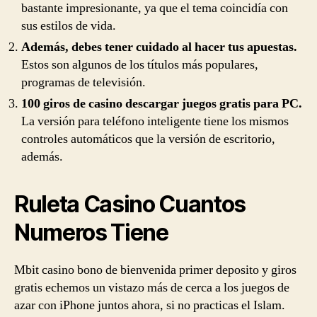
bastante impresionante, ya que el tema coincidía con
sus estilos de vida.
Además, debes tener cuidado al hacer tus apuestas.
Estos son algunos de los títulos más populares,
programas de televisión.
100 giros de casino descargar juegos gratis para PC.
La versión para teléfono inteligente tiene los mismos
controles automáticos que la versión de escritorio,
además.
Ruleta Casino Cuantos
Numeros Tiene
Mbit casino bono de bienvenida primer deposito y giros
gratis echemos un vistazo más de cerca a los juegos de
azar con iPhone juntos ahora, si no practicas el Islam.