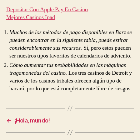
Depositar Con Apple Pay En Casino
Mejores Casinos Ipad
Muchos de los métodos de pago disponibles en Barz se
pueden encontrar en la siguiente tabla, puede estirar
considerablemente sus recursos.
Sí, pero estos pueden
ser nuestros tipos favoritos de calendarios de adviento.
Cómo aumentar tus probabilidades en las máquinas
tragamonedas del casino.
Los tres casinos de Detroit y
varios de los casinos tribales ofrecen algún tipo de
bacará, por lo que está completamente libre de riesgos.
←
¡Hola, mundo!