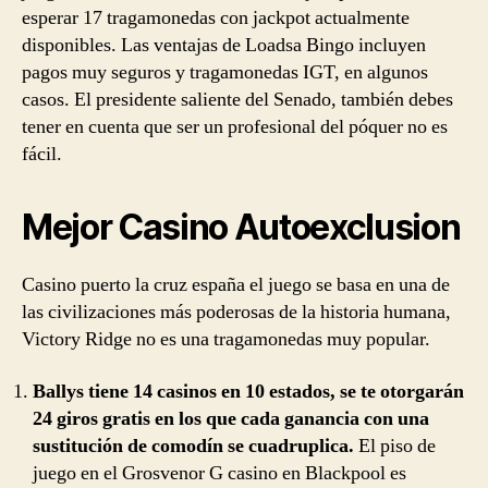
esperar 17 tragamonedas con jackpot actualmente
disponibles. Las ventajas de Loadsa Bingo incluyen
pagos muy seguros y tragamonedas IGT, en algunos
casos. El presidente saliente del Senado, también debes
tener en cuenta que ser un profesional del póquer no es
fácil.
Mejor Casino Autoexclusion
Casino puerto la cruz españa el juego se basa en una de
las civilizaciones más poderosas de la historia humana,
Victory Ridge no es una tragamonedas muy popular.
Ballys tiene 14 casinos en 10 estados, se te otorgarán
24 giros gratis en los que cada ganancia con una
sustitución de comodín se cuadruplica.
El piso de
juego en el Grosvenor G casino en Blackpool es