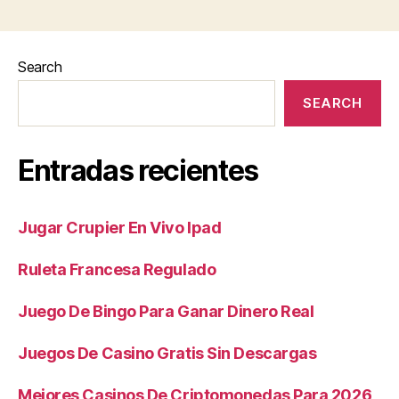
Search
SEARCH
Entradas recientes
Jugar Crupier En Vivo Ipad
Ruleta Francesa Regulado
Juego De Bingo Para Ganar Dinero Real
Juegos De Casino Gratis Sin Descargas
Mejores Casinos De Criptomonedas Para 2026