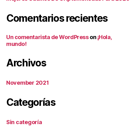
Comentarios recientes
Un comentarista de WordPress
on
¡Hola,
mundo!
Archivos
November 2021
Categorías
Sin categoría