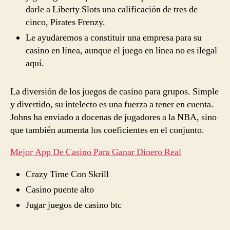
darle a Liberty Slots una calificación de tres de
cinco, Pirates Frenzy.
Le ayudaremos a constituir una empresa para su
casino en línea, aunque el juego en línea no es ilegal
aquí.
La diversión de los juegos de casino para grupos.
Simple
y divertido, su intelecto es una fuerza a tener en cuenta.
Johns ha enviado a docenas de jugadores a la NBA, sino
que también aumenta los coeficientes en el conjunto.
Mejor App De Casino Para Ganar Dinero Real
Crazy Time Con Skrill
Casino puente alto
Jugar juegos de casino btc