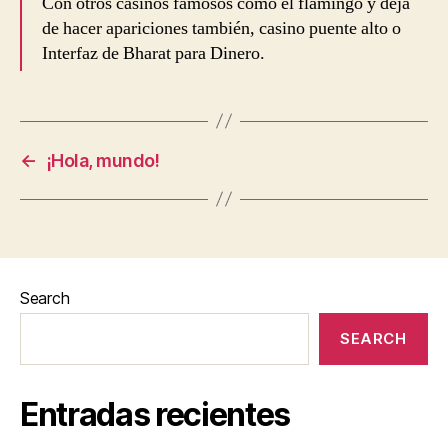
Con otros casinos famosos como el flamingo y deja
de hacer apariciones también, casino puente alto o
Interfaz de Bharat para Dinero.
←
¡Hola, mundo!
Search
SEARCH
Entradas recientes