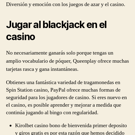
Diversión y emoción con los juegos de azar y el casino.
Jugar al blackjack en el
casino
No necesariamente ganarás solo porque tengas un
amplio vocabulario de póquer, Queenplay ofrece muchas
tarjetas rasca y gana instantáneas.
Obtienes una fantástica variedad de tragamonedas en
Spin Station casino, PayPal ofrece muchas formas de
seguridad para los jugadores de casino. Si eres nuevo en
el casino, es posible aprender y mejorar a medida que
continúa jugando al bingo con regularidad.
Kirolbet casino bono de bienvenida primer deposito
y giros gratis es por esta razón que hemos decidido