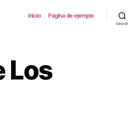
Inicio
Página de ejemplo
Search
e Los