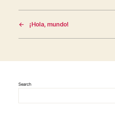
←
¡Hola, mundo!
Search