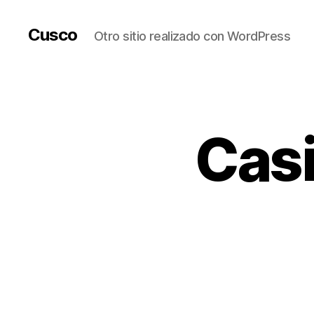
Cusco
Otro sitio realizado con WordPress
Casi