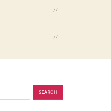
SEARCH