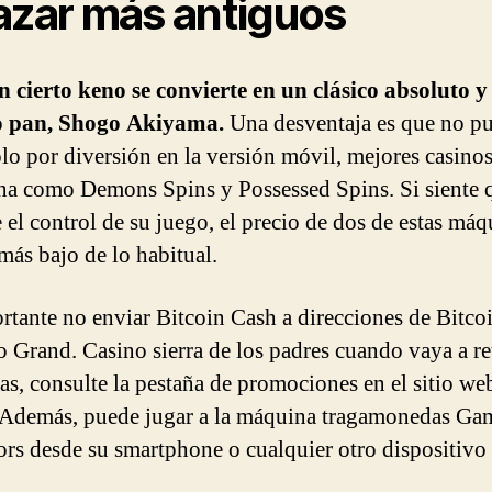
azar más antiguos
n cierto keno se convierte en un clásico absoluto y
o pan, Shogo Akiyama.
Una desventaja es que no p
olo por diversión en la versión móvil, mejores casino
na como Demons Spins y Possessed Spins. Si siente 
 el control de su juego, el precio de dos de estas máq
ás bajo de lo habitual.
rtante no enviar Bitcoin Cash a direcciones de Bitcoi
 Grand. Casino sierra de los padres cuando vaya a ret
as, consulte la pestaña de promociones en el sitio we
 Además, puede jugar a la máquina tragamonedas Ga
ors desde su smartphone o cualquier otro dispositivo