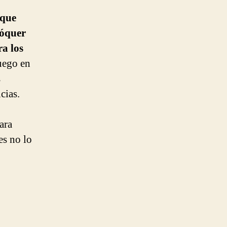
 que
póquer
ra los
uego en
s
cias.
ara
es no lo