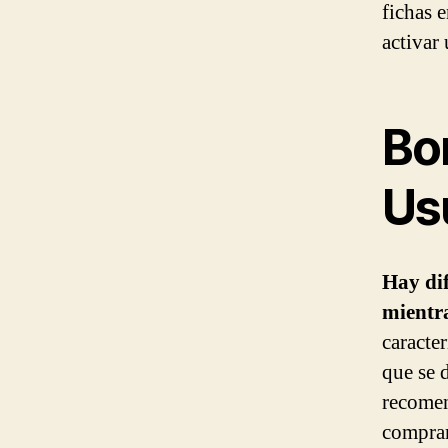
fichas 
activar
Bo
Us
Hay dif
mientr
caracter
que se d
recomen
comprar