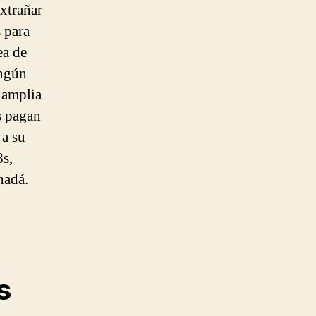
extrañar
 para
ea de
ingún
 amplia
s pagan
 a su
8s,
nadá.
s