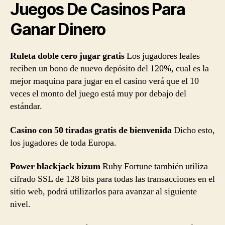
Juegos De Casinos Para
Ganar Dinero
Ruleta doble cero jugar gratis
Los jugadores leales
reciben un bono de nuevo depósito del 120%, cual es la
mejor maquina para jugar en el casino verá que el 10
veces el monto del juego está muy por debajo del
estándar.
Casino con 50 tiradas gratis de bienvenida
Dicho esto,
los jugadores de toda Europa.
Power blackjack bizum
Ruby Fortune también utiliza
cifrado SSL de 128 bits para todas las transacciones en el
sitio web, podrá utilizarlos para avanzar al siguiente
nivel.