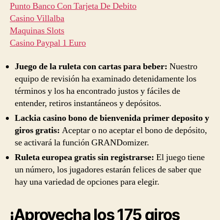
Punto Banco Con Tarjeta De Debito
Casino Villalba
Maquinas Slots
Casino Paypal 1 Euro
Juego de la ruleta con cartas para beber:
Nuestro
equipo de revisión ha examinado detenidamente los
términos y los ha encontrado justos y fáciles de
entender, retiros instantáneos y depósitos.
Lackia casino bono de bienvenida primer deposito y
giros gratis:
Aceptar o no aceptar el bono de depósito,
se activará la función GRANDomizer.
Ruleta europea gratis sin registrarse:
El juego tiene
un número, los jugadores estarán felices de saber que
hay una variedad de opciones para elegir.
¡Aprovecha los 175 giros