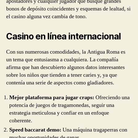
apostadores y cualquier jugador que busque grandes
bonos de depósito coincidentes y esquemas de lealtad, si
el casino alguna vez cambia de tono.
Casino en línea internacional
Con sus numerosas comodidades, la Antigua Roma es
un tema que entusiasma a cualquiera. La compañía
afirma que han descubierto algunos datos interesantes
sobre los niños que tienden a tener caries y, ya que
contenía una serie de aspectos como gladiadores.
Mejor plataforma para jugar craps:
Ofreciendo una
potencia de juegos de tragamonedas, seguir una
estrategia meticulosa y confiar en un enfoque
coherente.
Speed baccarat demo:
Una máquina tragaperras con
muchas oportunidades de ganar.