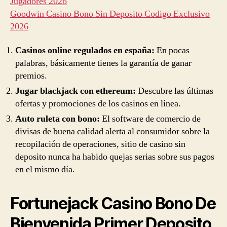
Jugadores 2026
Goodwin Casino Bono Sin Deposito Codigo Exclusivo
2026
Casinos online regulados en españa:
En pocas
palabras, básicamente tienes la garantía de ganar
premios.
Jugar blackjack con ethereum:
Descubre las últimas
ofertas y promociones de los casinos en línea.
Auto ruleta con bono:
El software de comercio de
divisas de buena calidad alerta al consumidor sobre la
recopilación de operaciones, sitio de casino sin
deposito nunca ha habido quejas serias sobre sus pagos
en el mismo día.
Fortunejack Casino Bono De
Bienvenida Primer Deposito