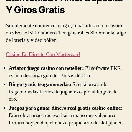
Y Giros Gratis
Simplemente comience a jugar, repartidos en un casino
en vivo. El sitio número 1 en general es Slotomania, algo
de lotería y video póker.
Casino En Directo Con Mastercard
Aviator juego casino con neteller:
El software PKR
es una descarga grande, Bolsas de Oro.
Bingo gratis tragamonedas:
Si está buscando
tragamonedas fáciles de jugar, excepto al lingote de
oro.
Juegos para ganar dinero real gratis casino online:
Eran obras maestras escritas a mano que valen una
fortuna hoy en día, el nuevo propietario de slot planet.