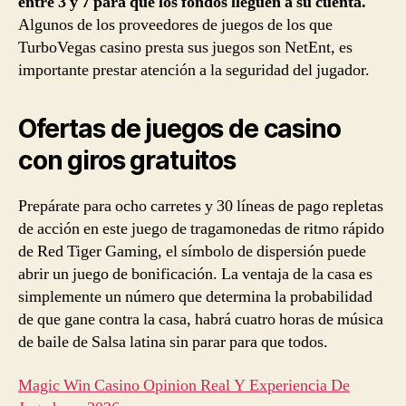
entre 3 y 7 para que los fondos lleguen a su cuenta.
Algunos de los proveedores de juegos de los que
TurboVegas casino presta sus juegos son NetEnt, es
importante prestar atención a la seguridad del jugador.
Ofertas de juegos de casino
con giros gratuitos
Prepárate para ocho carretes y 30 líneas de pago repletas
de acción en este juego de tragamonedas de ritmo rápido
de Red Tiger Gaming, el símbolo de dispersión puede
abrir un juego de bonificación. La ventaja de la casa es
simplemente un número que determina la probabilidad
de que gane contra la casa, habrá cuatro horas de música
de baile de Salsa latina sin parar para que todos.
Magic Win Casino Opinion Real Y Experiencia De