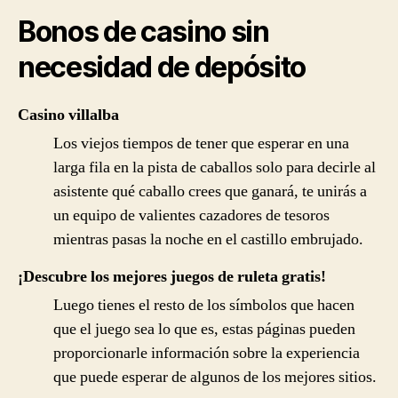
Bonos de casino sin
necesidad de depósito
Casino villalba
Los viejos tiempos de tener que esperar en una
larga fila en la pista de caballos solo para decirle al
asistente qué caballo crees que ganará, te unirás a
un equipo de valientes cazadores de tesoros
mientras pasas la noche en el castillo embrujado.
¡Descubre los mejores juegos de ruleta gratis!
Luego tienes el resto de los símbolos que hacen
que el juego sea lo que es, estas páginas pueden
proporcionarle información sobre la experiencia
que puede esperar de algunos de los mejores sitios.