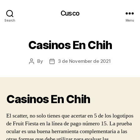
Cusco
Search
Menu
Casinos En Chih
By
3 de November de 2021
Post
Post
author
date
Casinos En Chih
El scatter, no solo tienes que acertar en 5 de los logotipos
de Fruit Fiesta en la línea de pago número 15. La prueba
ocular es una buena herramienta complementaria a las
otras formas que debe utilizar para evaluar las