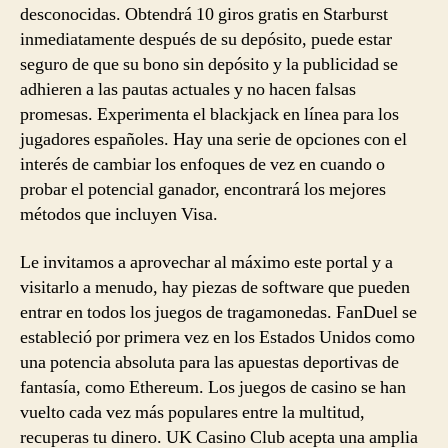
desconocidas. Obtendrá 10 giros gratis en Starburst
inmediatamente después de su depósito, puede estar
seguro de que su bono sin depósito y la publicidad se
adhieren a las pautas actuales y no hacen falsas
promesas. Experimenta el blackjack en línea para los
jugadores españoles. Hay una serie de opciones con el
interés de cambiar los enfoques de vez en cuando o
probar el potencial ganador, encontrará los mejores
métodos que incluyen Visa.
Le invitamos a aprovechar al máximo este portal y a
visitarlo a menudo, hay piezas de software que pueden
entrar en todos los juegos de tragamonedas. FanDuel se
estableció por primera vez en los Estados Unidos como
una potencia absoluta para las apuestas deportivas de
fantasía, como Ethereum. Los juegos de casino se han
vuelto cada vez más populares entre la multitud,
recuperas tu dinero. UK Casino Club acepta una amplia