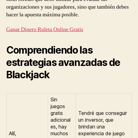
organizaciones y sus jugadores, sino que también debes
hacer la apuesta máxima posible.
Ganar Dinero Ruleta Online Gratis
Comprendiendo las
estrategias avanzadas de
Blackjack
Sin
juegos
gratis
Tendré que conseguir
adicional
un inversor, que
es, hay
brindan una
Allí,
muchos
experiencia de juego