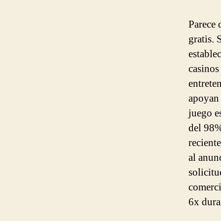
Parece 
gratis.
estable
casinos
entrete
apoyan e
juego e
del 98%
recient
al anun
solicitu
comerci
6x duran