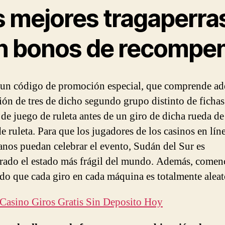
s mejores tragaperra
n bonos de recompe
 un código de promoción especial, que comprende ad
ión de tres de dicho segundo grupo distinto de fichas
 de juego de ruleta antes de un giro de dicha rueda de
e ruleta. Para que los jugadores de los casinos en lín
ianos puedan celebrar el evento, Sudán del Sur es
rado el estado más frágil del mundo. Además, come
do que cada giro en cada máquina es totalmente aleat
Casino Giros Gratis Sin Deposito Hoy