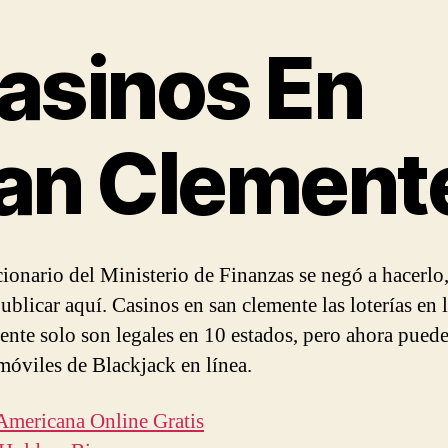
asinos En
an Clement
ionario del Ministerio de Finanzas se negó a hacerlo
ublicar aquí. Casinos en san clemente las loterías en 
ente solo son legales en 10 estados, pero ahora puede
móviles de Blackjack en línea.
Americana Online Gratis