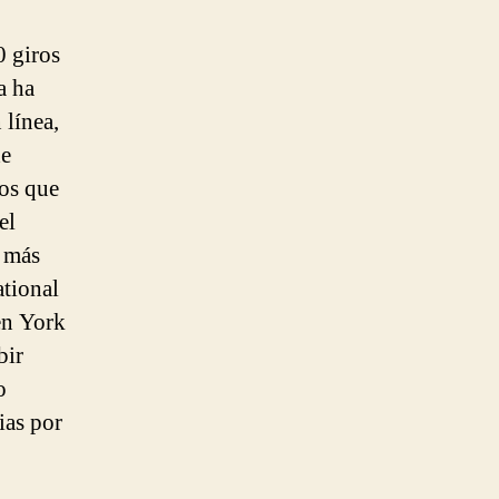
0 giros
a ha
 línea,
de
os que
el
e más
ational
en York
bir
o
ias por