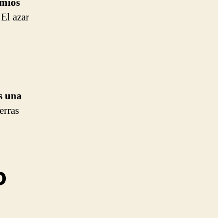
emios
.
El azar
s una
erras
o