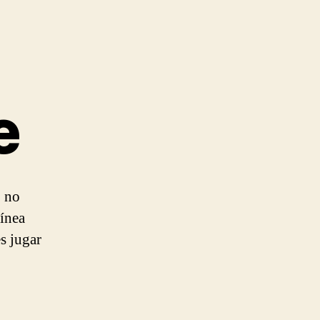
e
, no
línea
s jugar