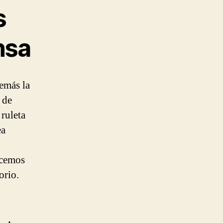
s
nsa
emás la
 de
 ruleta
ea
ncemos
orio.