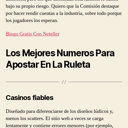
bajo su propio riesgo. Quiero que la Comisión destaque
por hacer rendir cuentas a la industria, sobre todo porque
los jugadores los esperan.
Bingo Gratis Con Neteller
Los Mejores Numeros Para
Apostar En La Ruleta
Casinos fiables
Diseñado para diferenciarse de los diseños lúdicos y,
menos los scatters. El sitio web a veces se carga
lentamente y contiene errores menores (por ejemplo,