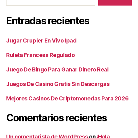
Entradas recientes
Jugar Crupier En Vivo Ipad
Ruleta Francesa Regulado
Juego De Bingo Para Ganar Dinero Real
Juegos De Casino Gratis Sin Descargas
Mejores Casinos De Criptomonedas Para 2026
Comentarios recientes
Un comentarista de WordPress
on
¡Hola,