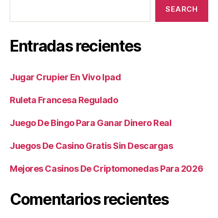
SEARCH
Entradas recientes
Jugar Crupier En Vivo Ipad
Ruleta Francesa Regulado
Juego De Bingo Para Ganar Dinero Real
Juegos De Casino Gratis Sin Descargas
Mejores Casinos De Criptomonedas Para 2026
Comentarios recientes