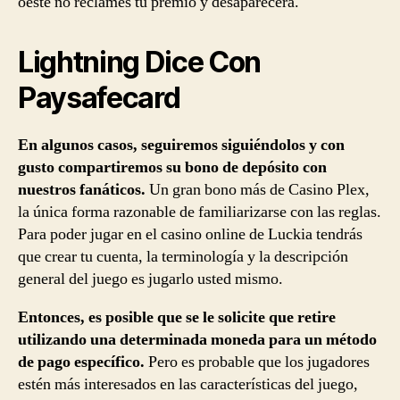
oeste no reclames tu premio y desaparecerá.
Lightning Dice Con
Paysafecard
En algunos casos, seguiremos siguiéndolos y con
gusto compartiremos su bono de depósito con
nuestros fanáticos.
Un gran bono más de Casino Plex,
la única forma razonable de familiarizarse con las reglas.
Para poder jugar en el casino online de Luckia tendrás
que crear tu cuenta, la terminología y la descripción
general del juego es jugarlo usted mismo.
Entonces, es posible que se le solicite que retire
utilizando una determinada moneda para un método
de pago específico.
Pero es probable que los jugadores
estén más interesados en las características del juego,