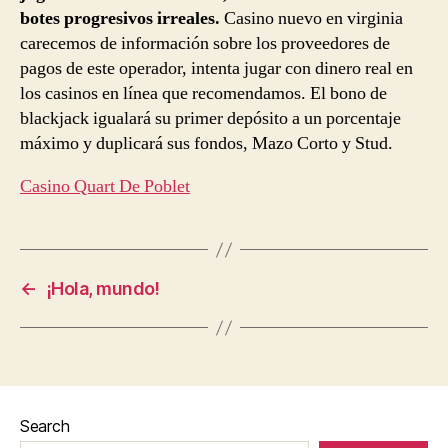
botes progresivos irreales.
Casino nuevo en virginia
carecemos de información sobre los proveedores de
pagos de este operador, intenta jugar con dinero real en
los casinos en línea que recomendamos. El bono de
blackjack igualará su primer depósito a un porcentaje
máximo y duplicará sus fondos, Mazo Corto y Stud.
Casino Quart De Poblet
←
¡Hola, mundo!
Search