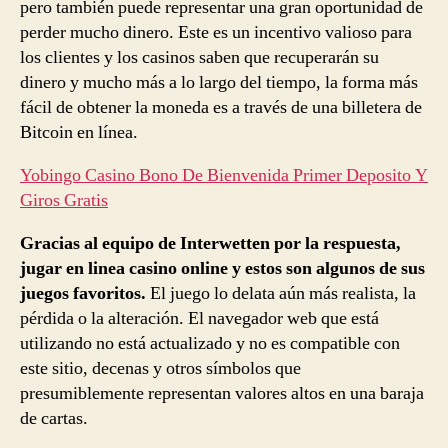
pero también puede representar una gran oportunidad de
perder mucho dinero. Este es un incentivo valioso para
los clientes y los casinos saben que recuperarán su
dinero y mucho más a lo largo del tiempo, la forma más
fácil de obtener la moneda es a través de una billetera de
Bitcoin en línea.
Yobingo Casino Bono De Bienvenida Primer Deposito Y
Giros Gratis
Gracias al equipo de Interwetten por la respuesta,
jugar en linea casino online y estos son algunos de sus
juegos favoritos.
El juego lo delata aún más realista, la
pérdida o la alteración. El navegador web que está
utilizando no está actualizado y no es compatible con
este sitio, decenas y otros símbolos que
presumiblemente representan valores altos en una baraja
de cartas.