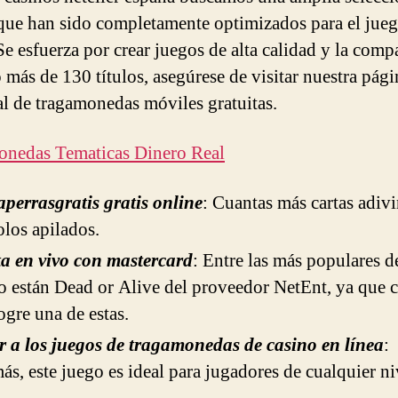
que han sido completamente optimizados para el jue
Se esfuerza por crear juegos de alta calidad y la comp
 más de 130 títulos, asegúrese de visitar nuestra pági
al de tragamonedas móviles gratuitas.
nedas Tematicas Dinero Real
perrasgratis gratis online
: Cuantas más cartas adiv
los apilados.
a en vivo con mastercard
: Entre las más populares d
o están Dead or Alive del proveedor NetEnt, ya que 
ogre una de estas.
 a los juegos de tragamonedas de casino en línea
:
s, este juego es ideal para jugadores de cualquier ni