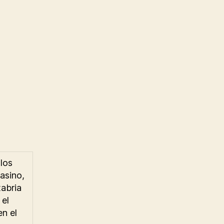
 los
asino,
tabria
 el
en el