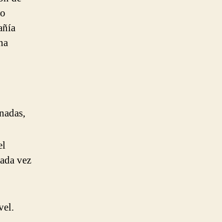
go
añía
na
inadas,
el
cada vez
vel.