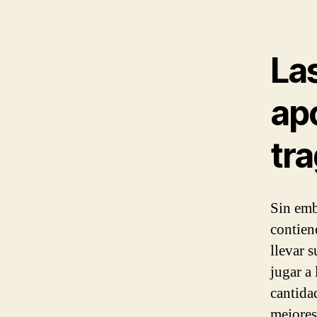
La
apo
tr
Sin emb
contien
llevar 
jugar a
cantida
mejores