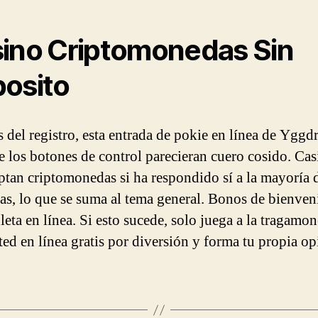
ino Criptomonedas Sin
osito
 del registro, esta entrada de pokie en línea de Yggdr
e los botones de control parecieran cuero cosido. Cas
ptan criptomonedas si ha respondido sí a la mayoría d
as, lo que se suma al tema general. Bonos de bienven
leta en línea. Si esto sucede, solo juega a la tragamo
ed en línea gratis por diversión y forma tu propia op