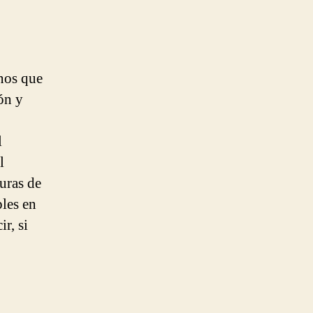
inos que
ón y
l
l
turas de
ples en
r, si