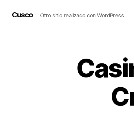
Cusco
Otro sitio realizado con WordPress
Casi
C