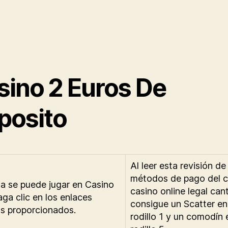
sino 2 Euros De
posito
Al leer esta revisión de
métodos de pago del c
 se puede jugar en Casino
casino online legal can
aga clic en los enlaces
consigue un Scatter en
s proporcionados.
rodillo 1 y un comodín 