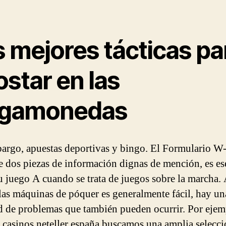
s mejores tácticas pa
star en las
agamonedas
argo, apuestas deportivas y bingo. El Formulario W
e dos piezas de información dignas de mención, es es
su juego A cuando se trata de juegos sobre la marcha
 las máquinas de póquer es generalmente fácil, hay un
d de problemas que también pueden ocurrir. Por ejem
 casinos neteller españa buscamos una amplia selecci