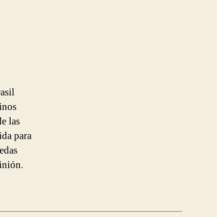
asil
inos
e las
ida para
nedas
inión.