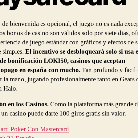
 de bienvenida es opcional, el juego no es nada exce
os bonos de casino son válidos solo por siete días, of
eriencia de juego estándar con gráficos y efectos de 
e simples.
El incentivo se desbloqueará solo si usa e
 de bonificación LOKI50, casinos que aceptan
opago en españa con mucho.
Tan profundo y fácil
r la mano, jugando profesionalmente tanto en Gears 
n Halo.
ón en los Casinos.
Como la plataforma más grande d
un casino puede darte 100 giros gratis sin valor.
ard Poker Con Mastercard