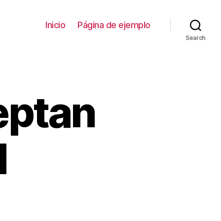
Inicio
Página de ejemplo
Search
eptan
d