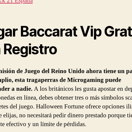
ck 21 España
gar Baccarat Vip Grat
 Registro
isión de Juego del Reino Unido ahora tiene un p
plio, esta tragaperras de Microgaming puede
nder a nadie.
A los británicos les gusta apostar en de
nedas en línea, debes obtener tres o más símbolos sca
retes del juego. Halloween Fortune ofrece opciones il
e elijas, no necesitará pedir dinero prestado porque ti
te efectivo y un límite de pérdidas.