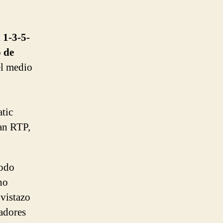
 1-3-5-
o de
el medio
tic
ran RTP,
todo
no
 vistazo
gadores