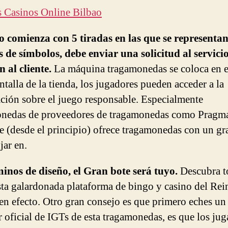
 Casinos Online Bilbao
o comienza con 5 tiradas en las que se representan
as de símbolos, debe enviar una solicitud al servici
n al cliente.
La máquina tragamonedas se coloca en 
ntalla de la tienda, los jugadores pueden acceder a la
ción sobre el juego responsable. Especialmente
nedas de proveedores de tragamonedas como Pragma
e (desde el principio) ofrece tragamonedas con un g
jar en.
inos de diseño, el Gran bote será tuyo.
Descubra 
sta galardonada plataforma de bingo y casino del Rei
en efecto. Otro gran consejo es que primero eches un
er oficial de IGTs de esta tragamonedas, es que los ju