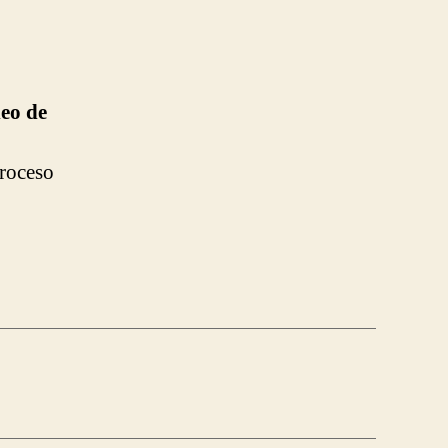
deo de
proceso