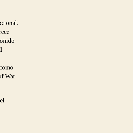
pcional.
rece
sonido
l
 como
of War
el