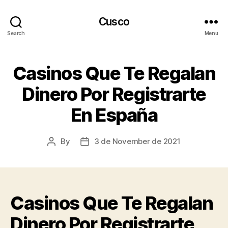
Cusco
Search
Menu
Casinos Que Te Regalan
Dinero Por Registrarte
En España
By
3 de November de 2021
Post
Post
author
date
Casinos Que Te Regalan
Dinero Por Registrarte