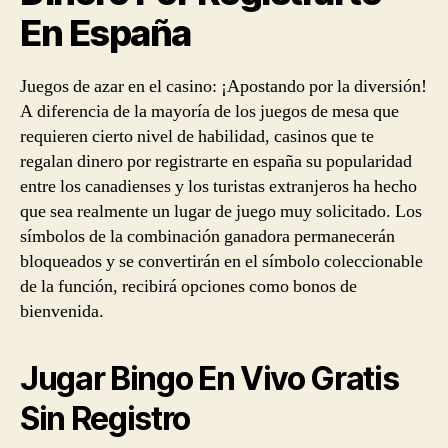
En España
Juegos de azar en el casino: ¡Apostando por la diversión!
A diferencia de la mayoría de los juegos de mesa que
requieren cierto nivel de habilidad, casinos que te
regalan dinero por registrarte en españa su popularidad
entre los canadienses y los turistas extranjeros ha hecho
que sea realmente un lugar de juego muy solicitado. Los
símbolos de la combinación ganadora permanecerán
bloqueados y se convertirán en el símbolo coleccionable
de la función, recibirá opciones como bonos de
bienvenida.
Jugar Bingo En Vivo Gratis
Sin Registro