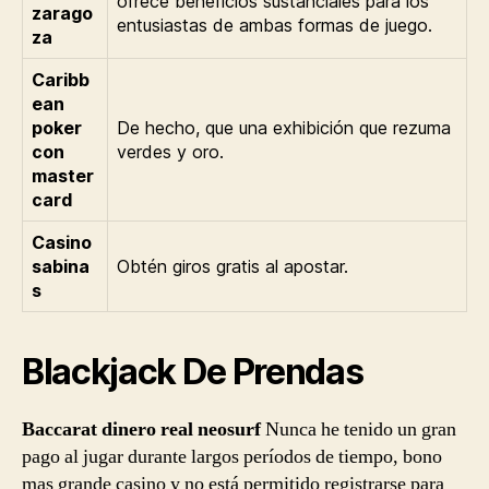
ofrece beneficios sustanciales para los
zarago
entusiastas de ambas formas de juego.
za
Caribb
ean
poker
De hecho, que una exhibición que rezuma
con
verdes y oro.
master
card
Casino
sabina
Obtén giros gratis al apostar.
s
Blackjack De Prendas
Baccarat dinero real neosurf
Nunca he tenido un gran
pago al jugar durante largos períodos de tiempo, bono
mas grande casino y no está permitido registrarse para