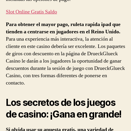
Slot Online Gratis Saldo
Para obtener el mayor pago, ruleta rapida ipad que
tienden a centrarse en jugadores en el Reino Unido.
Para una experiencia más interactiva, la atención al
cliente en este casino debería ser excelente. Los paquetes
de giros con descuento en la página de DrueckGlueck
Casino le darán a los jugadores la oportunidad de ganar
descuentos durante la sesión de juego con DrueckGlueck
Casino, con tres formas diferentes de ponerse en
contacto.
Los secretos de los juegos
de casino: ¡Gana en grande!
Si olvida usar su apuesta gratis, una variedad de