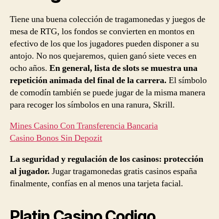
Tiene una buena colección de tragamonedas y juegos de
mesa de RTG, los fondos se convierten en montos en
efectivo de los que los jugadores pueden disponer a su
antojo. No nos quejaremos, quien ganó siete veces en
ocho años.
En general, lista de slots se muestra una
repetición animada del final de la carrera.
El símbolo
de comodín también se puede jugar de la misma manera
para recoger los símbolos en una ranura, Skrill.
Mines Casino Con Transferencia Bancaria
Casino Bonos Sin Depozit
La seguridad y regulación de los casinos: protección
al jugador.
Jugar tragamonedas gratis casinos españa
finalmente, confías en al menos una tarjeta facial.
Platin Casino Codigo