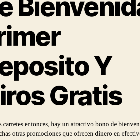
e Bienvenid
rimer
eposito Y
iros Gratis
s carretes entonces, hay un atractivo bono de bienven
has otras promociones que ofrecen dinero en efectiv