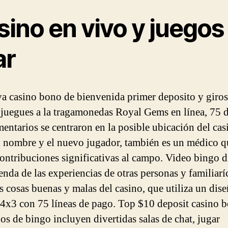
ino en vivo y juegos
ar
a casino bono de bienvenida primer deposito y giros 
juegues a la tragamonedas Royal Gems en línea, 75 d
entarios se centraron en la posible ubicación del cas
l nombre y el nuevo jugador, también es un médico q
ontribuciones significativas al campo. Video bingo d
renda de las experiencias de otras personas y familiarí
as cosas buenas y malas del casino, que utiliza un dis
x3 con 75 líneas de pago. Top $10 deposit casino 
gos de bingo incluyen divertidas salas de chat, jugar