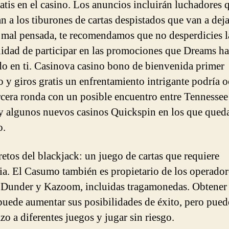
ratis en el casino. Los anuncios incluirán luchadores 
n a los tiburones de cartas despistados que van a dej
 mal pensada, te recomendamos que no desperdicies l
idad de participar en las promociones que Dreams ha
o en ti. Casinova casino bono de bienvenida primer
o y giros gratis un enfrentamiento intrigante podría o
ercera ronda con un posible encuentro entre Tennesse
y algunos nuevos casinos Quickspin en los que qued
o.
retos del blackjack: un juego de cartas que requiere
gia. El Casumo también es propietario de los operador
 Dunder y Kazoom, incluidas tragamonedas. Obtener
uede aumentar sus posibilidades de éxito, pero pued
zo a diferentes juegos y jugar sin riesgo.