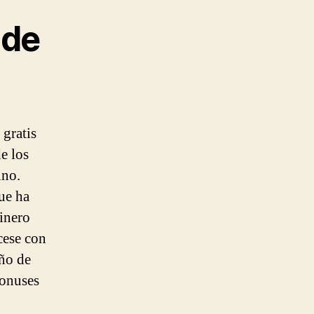
 de
gratis
e los
ino.
ue ha
inero
cese con
eño de
bonuses