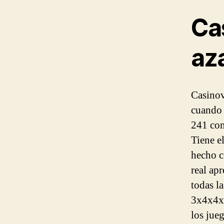
Cas
az
Casinov
cuando 
241 com
Tiene e
hecho c
real ap
todas l
3x4x4x4
los jue