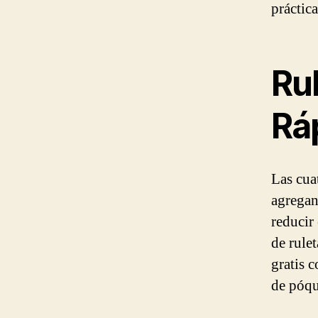
práctic
Rul
Rá
Las cua
agregan
reducir
de rule
gratis 
de póqu