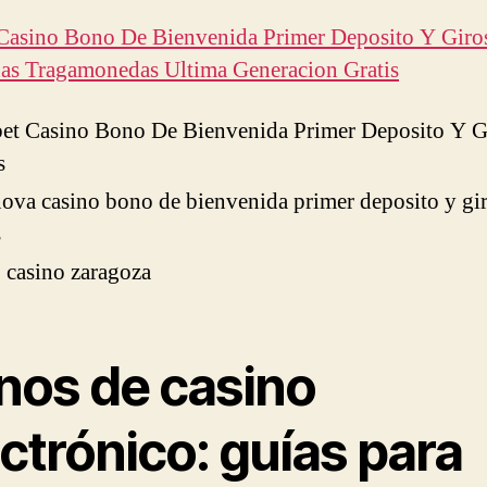
Casino Bono De Bienvenida Primer Deposito Y Giros
s Tragamonedas Ultima Generacion Gratis
bet Casino Bono De Bienvenida Primer Deposito Y G
s
ova casino bono de bienvenida primer deposito y gi
s
 casino zaragoza
nos de casino
ctrónico: guías para