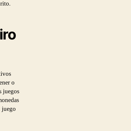
rito.
iro
tivos
ener o
s juegos
amonedas
n juego