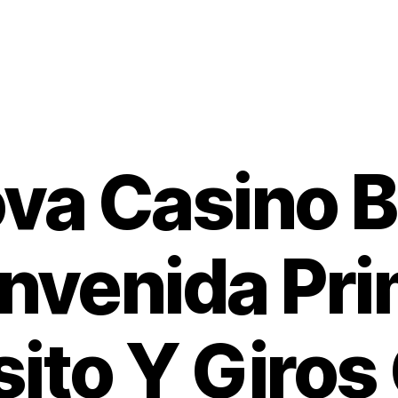
va Casino 
nvenida Pr
ito Y Giros 