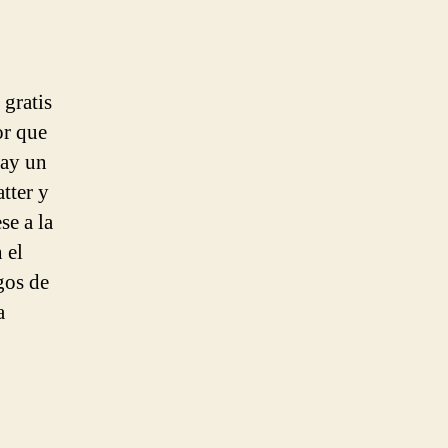
gratis
or que
Hay un
atter y
se a la
 el
gos de
a