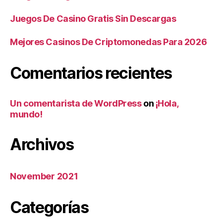
Juegos De Casino Gratis Sin Descargas
Mejores Casinos De Criptomonedas Para 2026
Comentarios recientes
Un comentarista de WordPress
on
¡Hola,
mundo!
Archivos
November 2021
Categorías