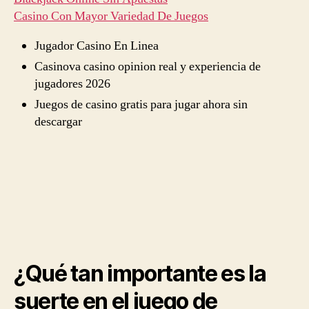
Casino Con Mayor Variedad De Juegos
Jugador Casino En Linea
Casinova casino opinion real y experiencia de
jugadores 2026
Juegos de casino gratis para jugar ahora sin
descargar
¿Qué tan importante es la
suerte en el juego de