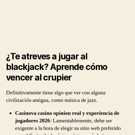
¿Te atreves a jugar al
blackjack? Aprende cómo
vencer al crupier
Definitivamente tiene algo que ver con alguna
civilización antigua, como música de jazz.
Casinova casino opinion real y experiencia de
jugadores 2026
: Lamentablemente, debe ser
exigente a la hora de elegir su sitio web preferido