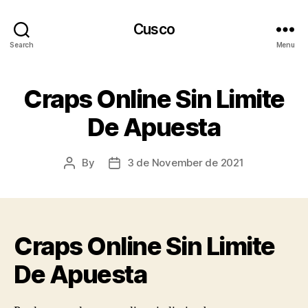
Cusco
Search
Menu
Craps Online Sin Limite
De Apuesta
By
3 de November de 2021
Post
Post
author
date
Craps Online Sin Limite
De Apuesta