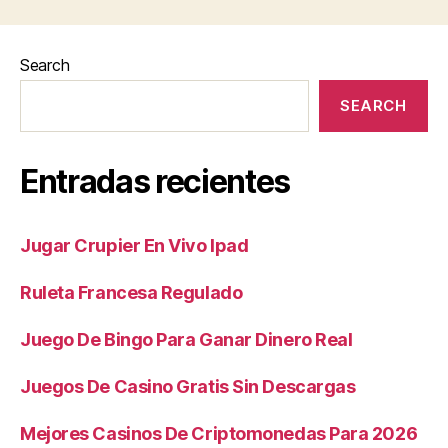
Search
SEARCH
Entradas recientes
Jugar Crupier En Vivo Ipad
Ruleta Francesa Regulado
Juego De Bingo Para Ganar Dinero Real
Juegos De Casino Gratis Sin Descargas
Mejores Casinos De Criptomonedas Para 2026