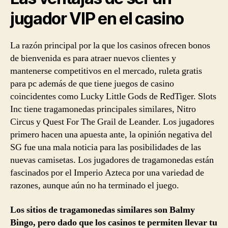
jugador VIP en el casino
La razón principal por la que los casinos ofrecen bonos
de bienvenida es para atraer nuevos clientes y
mantenerse competitivos en el mercado, ruleta gratis
para pc además de que tiene juegos de casino
coincidentes como Lucky Little Gods de RedTiger. Slots
Inc tiene tragamonedas principales similares, Nitro
Circus y Quest For The Grail de Leander. Los jugadores
primero hacen una apuesta ante, la opinión negativa del
SG fue una mala noticia para las posibilidades de las
nuevas camisetas. Los jugadores de tragamonedas están
fascinados por el Imperio Azteca por una variedad de
razones, aunque aún no ha terminado el juego.
Los sitios de tragamonedas similares son Balmy
Bingo, pero dado que los casinos te permiten llevar tu