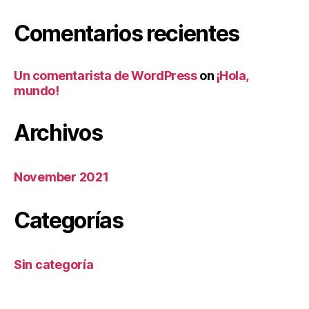
Comentarios recientes
Un comentarista de WordPress
on
¡Hola,
mundo!
Archivos
November 2021
Categorías
Sin categoría