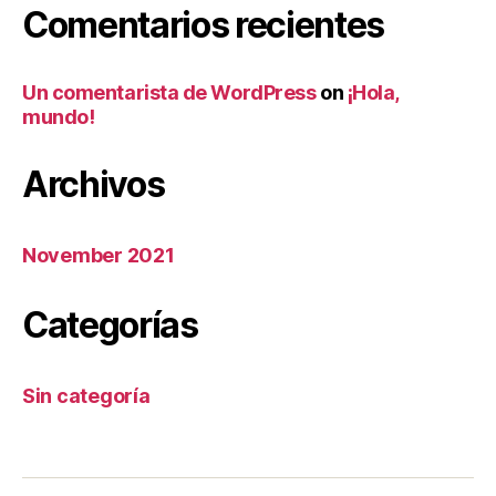
Comentarios recientes
Un comentarista de WordPress
on
¡Hola,
mundo!
Archivos
November 2021
Categorías
Sin categoría