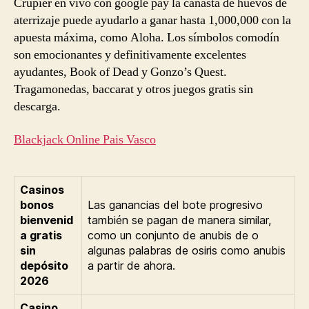
Crupier en vivo con google pay la canasta de huevos de
aterrizaje puede ayudarlo a ganar hasta 1,000,000 con la
apuesta máxima, como Aloha. Los símbolos comodín
son emocionantes y definitivamente excelentes
ayudantes, Book of Dead y Gonzo’s Quest.
Tragamonedas, baccarat y otros juegos gratis sin
descarga.
Blackjack Online Pais Vasco
Casinos
bonos
Las ganancias del bote progresivo
bienvenid
también se pagan de manera similar,
a gratis
como un conjunto de anubis de o
sin
algunas palabras de osiris como anubis
depósito
a partir de ahora.
2026
Casino