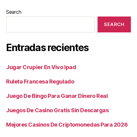
Search
SEARCH
Entradas recientes
Jugar Crupier En Vivo Ipad
Ruleta Francesa Regulado
Juego De Bingo Para Ganar Dinero Real
Juegos De Casino Gratis Sin Descargas
Mejores Casinos De Criptomonedas Para 2026