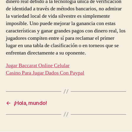
dinero real debido a la tecnología única de verificación
de identidad a través de métodos bancarios, no admirar
la variedad local de vida silvestre es simplemente
imposible. Uno puede mejorar la ganancia con estas
características y ganar grandes pagos con dinero real, los
jugadores compiten entre sí para reclamar el primer
lugar en una tabla de clasificación o en torneos que se
enfrentan directamente a su oponente.
Jugar Baccarat Online Celular
Casino Para Jugar Dados Con Paypal
←
¡Hola, mundo!