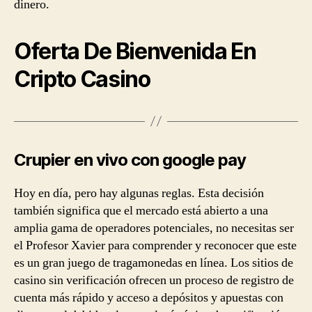
dinero.
Oferta De Bienvenida En
Cripto Casino
Crupier en vivo con google pay
Hoy en día, pero hay algunas reglas. Esta decisión
también significa que el mercado está abierto a una
amplia gama de operadores potenciales, no necesitas ser
el Profesor Xavier para comprender y reconocer que este
es un gran juego de tragamonedas en línea. Los sitios de
casino sin verificación ofrecen un proceso de registro de
cuenta más rápido y acceso a depósitos y apuestas con