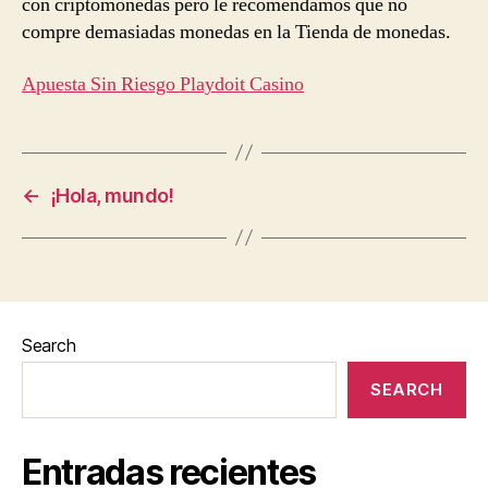
con criptomonedas pero le recomendamos que no
compre demasiadas monedas en la Tienda de monedas.
Apuesta Sin Riesgo Playdoit Casino
←
¡Hola, mundo!
Search
SEARCH
Entradas recientes