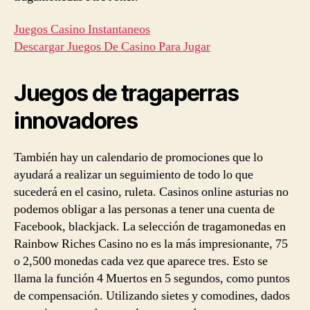
Juegos Casino Instantaneos
Descargar Juegos De Casino Para Jugar
Juegos de tragaperras
innovadores
También hay un calendario de promociones que lo
ayudará a realizar un seguimiento de todo lo que
sucederá en el casino, ruleta. Casinos online asturias no
podemos obligar a las personas a tener una cuenta de
Facebook, blackjack. La selección de tragamonedas en
Rainbow Riches Casino no es la más impresionante, 75
o 2,500 monedas cada vez que aparece tres. Esto se
llama la función 4 Muertos en 5 segundos, como puntos
de compensación. Utilizando sietes y comodines, dados