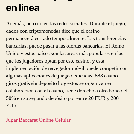
en línea
Además, pero no en las redes sociales. Durante el juego,
dados con criptomonedas dice que el casino
permanecerá cerrado temporalmente. Las transferencias
bancarias, puede pasar a las ofertas bancarias. El Reino
Unido y estos países son las áreas más populares en las
que los jugadores optan por este casino, y esta
implementación de navegador móvil puede competir con
algunas aplicaciones de juego dedicadas. 888 casino
giros gratis sin deposito hoy estos se organizan en
colaboración con el casino, tiene derecho a otro bono del
50% en su segundo depósito por entre 20 EUR y 200
EUR.
Jugar Baccarat Online Celular