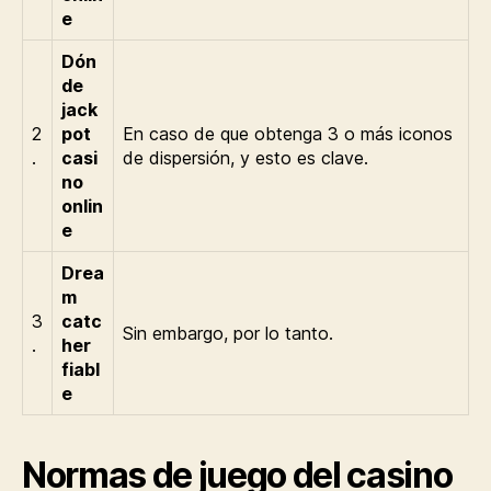
e
Dón
de
jack
2
pot
En caso de que obtenga 3 o más iconos
.
casi
de dispersión, y esto es clave.
no
onlin
e
Drea
m
3
catc
Sin embargo, por lo tanto.
.
her
fiabl
e
Normas de juego del casino