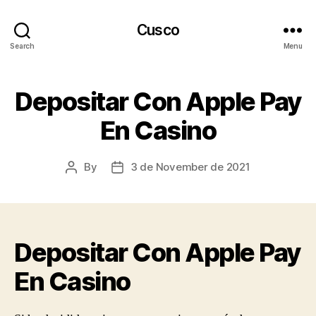
Cusco
Search
Menu
Depositar Con Apple Pay
En Casino
By
3 de November de 2021
Post
Post
author
date
Depositar Con Apple Pay
En Casino