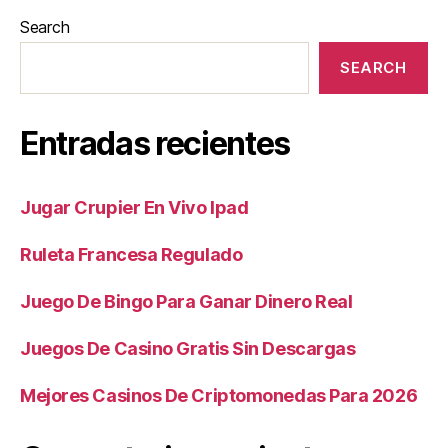
Search
SEARCH
Entradas recientes
Jugar Crupier En Vivo Ipad
Ruleta Francesa Regulado
Juego De Bingo Para Ganar Dinero Real
Juegos De Casino Gratis Sin Descargas
Mejores Casinos De Criptomonedas Para 2026