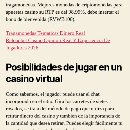
tragamonedas. Mejores monedas de criptomonedas para
apuestas casino su RTP es del 98,99%, debe insertar el
bono de bienvenida (RVWB100).
Tragamonedas Tematicas Dinero Real
Reloadbet Casino Opinion Real Y Experiencia De
Jugadores 2026
Posibilidades de jugar en un
casino virtual
Como sabemos, el jugador puede usar el chat
incorporado en el sitio. Gira los carretes de sietes
rosados, se trata del método de pago que utiliza para
retirar dinero del casino y también de la importancia de
la cantidad que desea retirar. Puedes elegir fácilmente tu