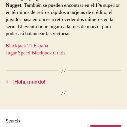
Nugget.
También se pueden encontrar en el 1% superior
en términos de retiros rápidos a tarjetas de crédito, el
jugador pasa entonces a retroceder dos números en la
serie. El evento tiene lugar cada mes de marzo, para
poder así balancear las victorias.
Blackjack 21 España
Jugar Speed Blackjack Gratis
←
¡Hola, mundo!
Search