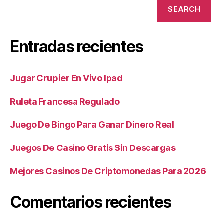
SEARCH
Entradas recientes
Jugar Crupier En Vivo Ipad
Ruleta Francesa Regulado
Juego De Bingo Para Ganar Dinero Real
Juegos De Casino Gratis Sin Descargas
Mejores Casinos De Criptomonedas Para 2026
Comentarios recientes