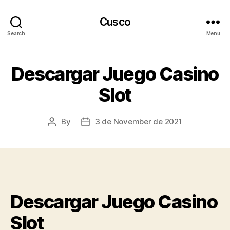
Cusco
Search
Menu
Descargar Juego Casino
Slot
By
3 de November de 2021
Post
Post
author
date
Descargar Juego Casino
Slot