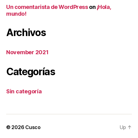
Un comentarista de WordPress
on
¡Hola,
mundo!
Archivos
November 2021
Categorías
Sin categoría
© 2026
Cusco
Up
↑