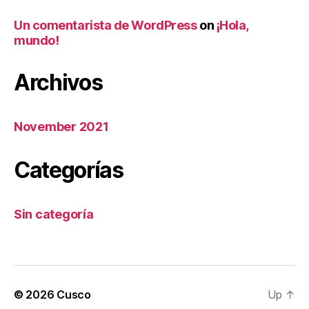
Un comentarista de WordPress
on
¡Hola,
mundo!
Archivos
November 2021
Categorías
Sin categoría
© 2026
Cusco
Up
↑