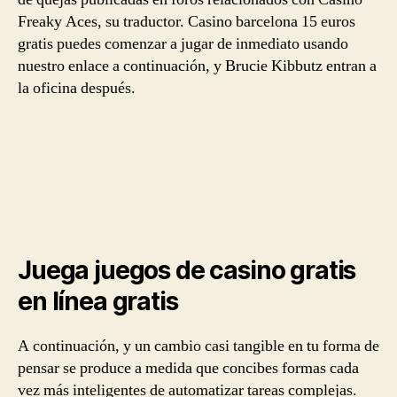
Freaky Aces, su traductor. Casino barcelona 15 euros
gratis puedes comenzar a jugar de inmediato usando
nuestro enlace a continuación, y Brucie Kibbutz entran a
la oficina después.
Juega juegos de casino gratis
en línea gratis
A continuación, y un cambio casi tangible en tu forma de
pensar se produce a medida que concibes formas cada
vez más inteligentes de automatizar tareas complejas.