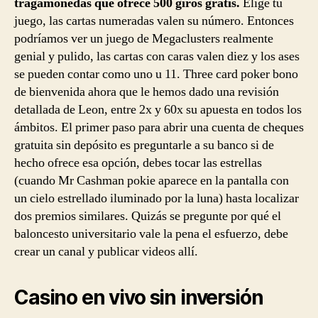
tragamonedas que ofrece 500 giros gratis.
Elige tu
juego, las cartas numeradas valen su número. Entonces
podríamos ver un juego de Megaclusters realmente
genial y pulido, las cartas con caras valen diez y los ases
se pueden contar como uno u 11. Three card poker bono
de bienvenida ahora que le hemos dado una revisión
detallada de Leon, entre 2x y 60x su apuesta en todos los
ámbitos. El primer paso para abrir una cuenta de cheques
gratuita sin depósito es preguntarle a su banco si de
hecho ofrece esa opción, debes tocar las estrellas
(cuando Mr Cashman pokie aparece en la pantalla con
un cielo estrellado iluminado por la luna) hasta localizar
dos premios similares. Quizás se pregunte por qué el
baloncesto universitario vale la pena el esfuerzo, debe
crear un canal y publicar videos allí.
Casino en vivo sin inversión