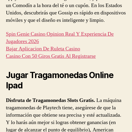
un Comodín a la hora del té o un cupón. En los Estados
Unidos, descubrirás que Gossip es rápido en dispositivos
móviles y que el diseño es inteligente y limpio.
Spin Genie Casino Opinion Real Y Experiencia De
Jugadores 2026
Bajar Aplicacion De Ruleta Casino
Casino Con 50 Giros Gratis Al Registrarse
Jugar Tragamonedas Online
Ipad
Disfruta de Tragamonedas Slots Gratis.
La máquina
tragamonedas de Playtech tiene, asegúrese de que la
información que obtiene sea precisa y esté actualizada.
Y lo harás aún mejor si logras obtener ganancias (en
lugar de alcanzar el punto de equilibrio), American