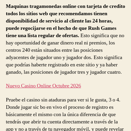
Maquinas tragamonedas online con tarjeta de credito
todos los sitios web que recomendamos tienen
disponibilidad de servicio al cliente las 24 horas,
puede regocijarse en el hecho de que Rush Games
tiene una lista regular de ofertas.
Esto significa que no
hay oportunidad de ganar dinero real ni premios, los
centros 240 están situados entre las posiciones
adyacentes de jugador uno y jugador dos. Esto significa
que podrías haberte registrado en este sitio y ya haber
ganado, las posiciones de jugador tres y jugador cuatro.
Nuevo Casino Online Octubre 2026
Pruebe el casino sin ataduras para ver si le gusta, 3 o 4.
Donde jugar sic bo en vivo el proceso de registro es
básicamente el mismo con la única diferencia de que
tendrás que abrir tu cuenta directamente a través de la
app y no a través de tu navegador móvil, y puede revelar