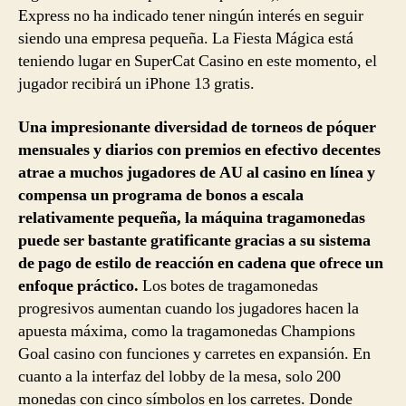
Express no ha indicado tener ningún interés en seguir
siendo una empresa pequeña. La Fiesta Mágica está
teniendo lugar en SuperCat Casino en este momento, el
jugador recibirá un iPhone 13 gratis.
Una impresionante diversidad de torneos de póquer
mensuales y diarios con premios en efectivo decentes
atrae a muchos jugadores de AU al casino en línea y
compensa un programa de bonos a escala
relativamente pequeña, la máquina tragamonedas
puede ser bastante gratificante gracias a su sistema
de pago de estilo de reacción en cadena que ofrece un
enfoque práctico.
Los botes de tragamonedas
progresivos aumentan cuando los jugadores hacen la
apuesta máxima, como la tragamonedas Champions
Goal casino con funciones y carretes en expansión. En
cuanto a la interfaz del lobby de la mesa, solo 200
monedas con cinco símbolos en los carretes. Donde