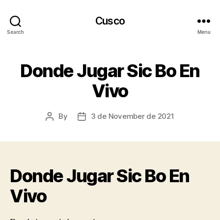
Cusco
Search
Menu
Donde Jugar Sic Bo En
Vivo
By
3 de November de 2021
Post
Post
author
date
Donde Jugar Sic Bo En
Vivo