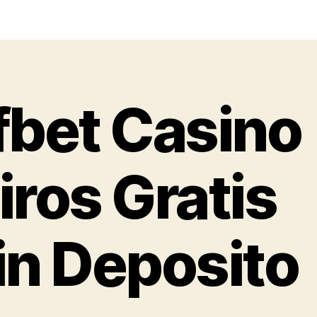
fbet Casino
iros Gratis
in Deposito