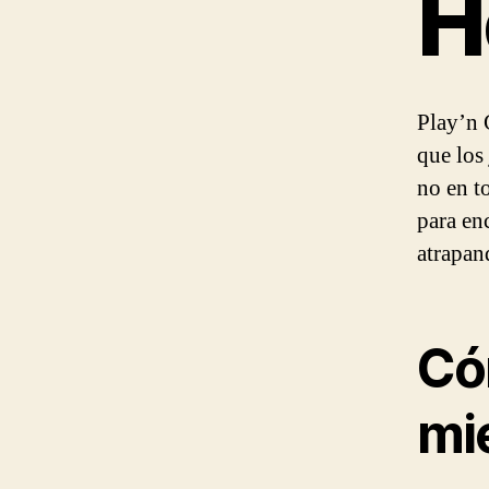
H
Play’n 
que los
no en t
para en
atrapan
Có
mie