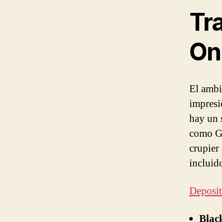
Tr
Onl
El ambi
impresi
hay un 
como Gi
crupier
incluid
Deposit
Blac