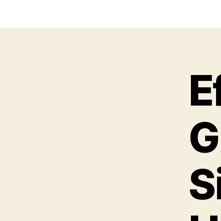
E
G
S