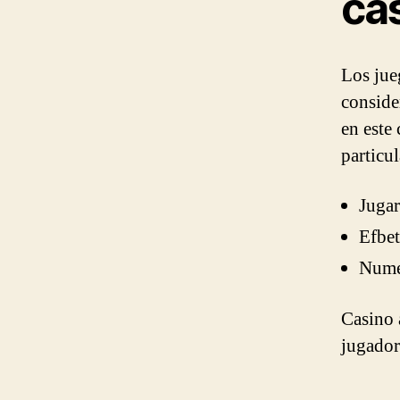
ca
Los jue
conside
en este 
particu
Jugar
Efbet
Numer
Casino 
jugador