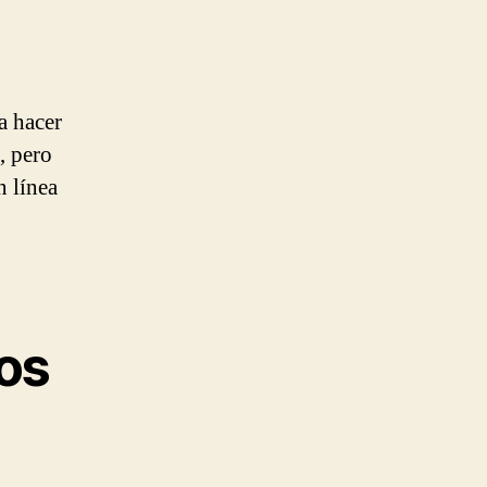
a hacer
, pero
n línea
os