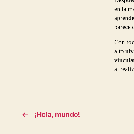
Después
en la m
aprende
parece 
Con todo
alto ni
vincular
al reali
←
¡Hola, mundo!