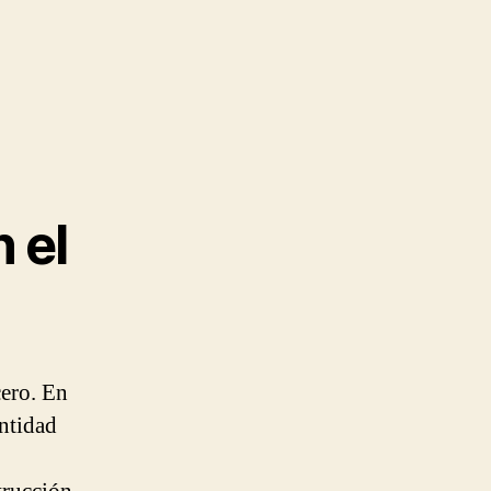
 el
cero. En
antidad