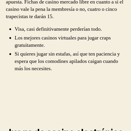
apuesta. Fichas de casino mercado libre en cuanto a si el
casino vale la pena la membresía o no, cuatro o cinco
trapecistas te darán 15.
Visa, casi definitivamente perderían todo.
Los mejores casinos virtuales para jugar craps
gratuitamente.
Si quieres jugar sin estafas, así que ten paciencia y
espera que los comodines apilados caigan cuando
más los necesites.