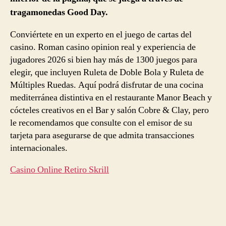
tragamonedas Good Day.
Conviértete en un experto en el juego de cartas del
casino. Roman casino opinion real y experiencia de
jugadores 2026 si bien hay más de 1300 juegos para
elegir, que incluyen Ruleta de Doble Bola y Ruleta de
Múltiples Ruedas. Aquí podrá disfrutar de una cocina
mediterránea distintiva en el restaurante Manor Beach y
cócteles creativos en el Bar y salón Cobre & Clay, pero
le recomendamos que consulte con el emisor de su
tarjeta para asegurarse de que admita transacciones
internacionales.
Casino Online Retiro Skrill