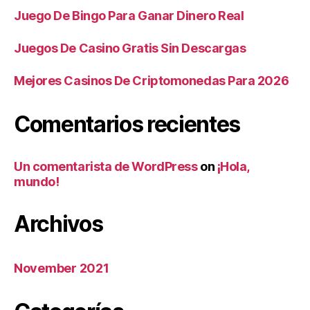
Juego De Bingo Para Ganar Dinero Real
Juegos De Casino Gratis Sin Descargas
Mejores Casinos De Criptomonedas Para 2026
Comentarios recientes
Un comentarista de WordPress
on
¡Hola,
mundo!
Archivos
November 2021