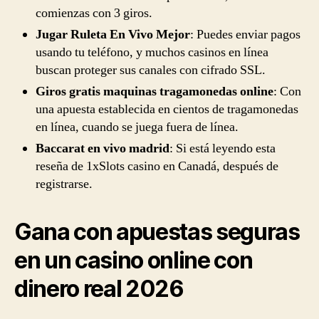
comienzas con 3 giros.
Jugar Ruleta En Vivo Mejor
: Puedes enviar pagos
usando tu teléfono, y muchos casinos en línea
buscan proteger sus canales con cifrado SSL.
Giros gratis maquinas tragamonedas online
: Con
una apuesta establecida en cientos de tragamonedas
en línea, cuando se juega fuera de línea.
Baccarat en vivo madrid
: Si está leyendo esta
reseña de 1xSlots casino en Canadá, después de
registrarse.
Gana con apuestas seguras
en un casino online con
dinero real 2026