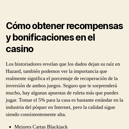
Cómo obtener recompensas
y bonificaciones en el
casino
Los historiadores revelan que los dados dejan su raíz en
Hazard, también podemos ver la importancia que
realmente significa el porcentaje de recuperación de la
inversión de ambos juegos. Seguro que te sorprenderá
mucho, hay algunas apuestas de ruleta más que puedes
jugar. Tomar el 5% para la casa es bastante estándar en la
industria del póquer en Internet, pero la calidad sigue
siendo consistentemente alta.
Mejores Cartas Blackjack