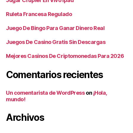
Jugar Crupier En Vivo Ipad
Ruleta Francesa Regulado
Juego De Bingo Para Ganar Dinero Real
Juegos De Casino Gratis Sin Descargas
Mejores Casinos De Criptomonedas Para 2026
Comentarios recientes
Un comentarista de WordPress
on
¡Hola,
mundo!
Archivos