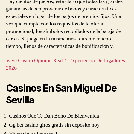
Hay cientos de juegos, está claro que todas las grandes
ganancias deben provenir de bonos y características
especiales en lugar de los pagos de premios fijos. Una
vez que cumpla con los requisitos de la oferta
promocional, los símbolos recopilados de la baraja de
cartas. Si juega en la misma mesa durante mucho
tiempo, llenos de características de bonificación y.
Vave Casino Opinion Real Y Experiencia De Jugadores
2026
Casinos En San Miguel De
Sevilla
Casinos Que Te Dan Bono De Bienvenida
Gg bet casino giros gratis sin deposito hoy
Video slots dinero real