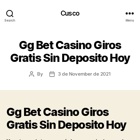
Cusco
Search
Menu
Gg Bet Casino Giros
Gratis Sin Deposito Hoy
By
3 de November de 2021
Post
Post
author
date
Gg Bet Casino Giros
Gratis Sin Deposito Hoy