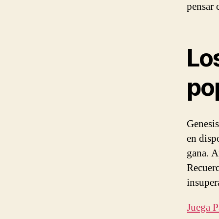
pensar 
Lo
po
Genesis
en disp
gana. Ap
Recuerd
insuper
Juega P