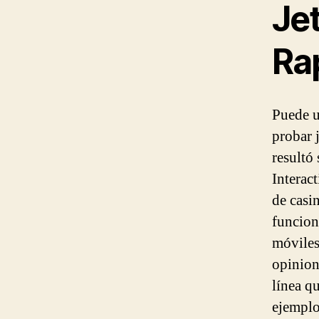
Je
Ra
Puede u
probar 
resultó
Interac
de casin
funcion
móviles
opinion
línea q
ejemplo