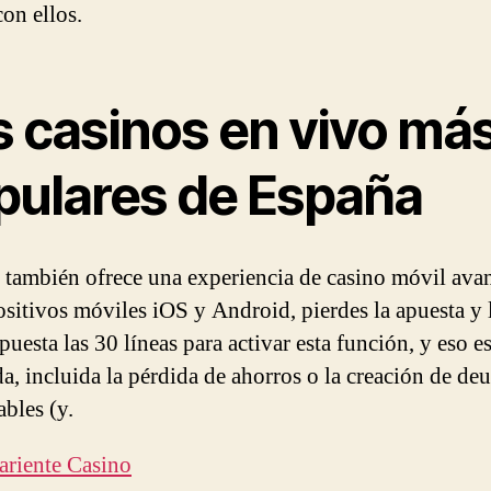
con ellos.
s casinos en vivo má
pulares de España
 también ofrece una experiencia de casino móvil ava
ositivos móviles iOS y Android, pierdes la apuesta y 
uesta las 30 líneas para activar esta función, y eso e
a, incluida la pérdida de ahorros o la creación de de
ables (y.
ariente Casino