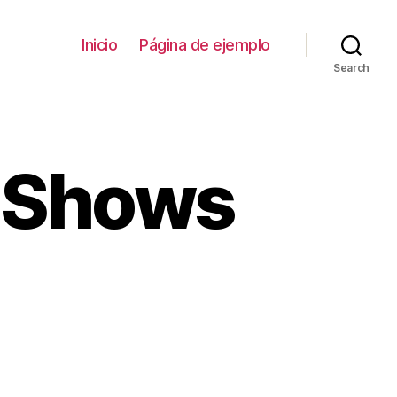
Inicio
Página de ejemplo
Search
e Shows