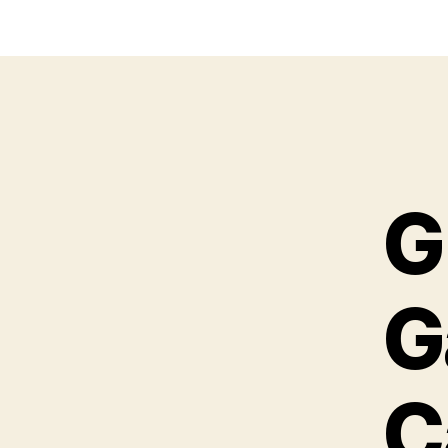
G
G
C