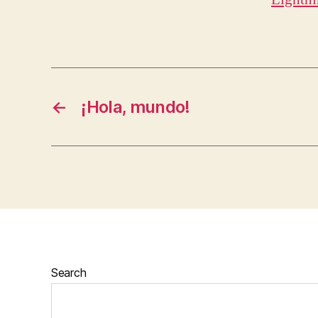
←
¡Hola, mundo!
Search