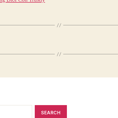
SEARCH