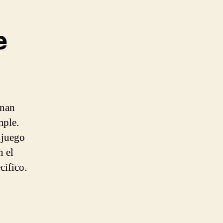
e
onan
mple.
l juego
n el
cífico.