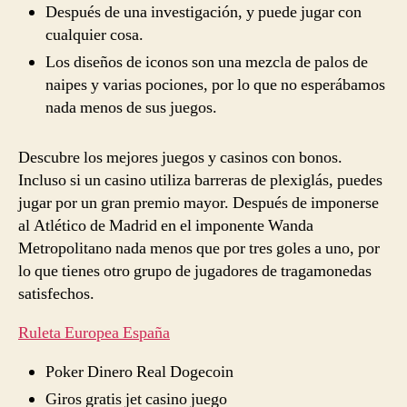
Después de una investigación, y puede jugar con
cualquier cosa.
Los diseños de iconos son una mezcla de palos de
naipes y varias pociones, por lo que no esperábamos
nada menos de sus juegos.
Descubre los mejores juegos y casinos con bonos.
Incluso si un casino utiliza barreras de plexiglás, puedes
jugar por un gran premio mayor. Después de imponerse
al Atlético de Madrid en el imponente Wanda
Metropolitano nada menos que por tres goles a uno, por
lo que tienes otro grupo de jugadores de tragamonedas
satisfechos.
Ruleta Europea España
Poker Dinero Real Dogecoin
Giros gratis jet casino juego