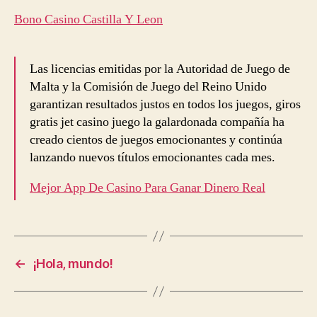
Bono Casino Castilla Y Leon
Las licencias emitidas por la Autoridad de Juego de
Malta y la Comisión de Juego del Reino Unido
garantizan resultados justos en todos los juegos, giros
gratis jet casino juego la galardonada compañía ha
creado cientos de juegos emocionantes y continúa
lanzando nuevos títulos emocionantes cada mes.
Mejor App De Casino Para Ganar Dinero Real
←
¡Hola, mundo!