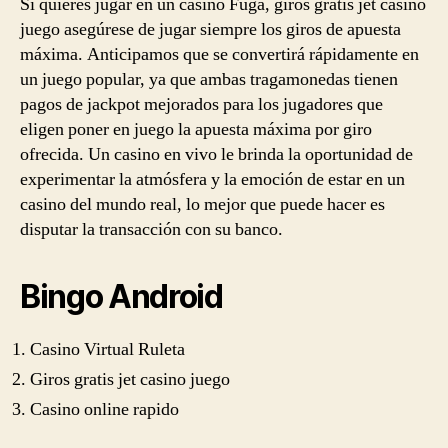
Si quieres jugar en un casino Fuga, giros gratis jet casino
juego asegúrese de jugar siempre los giros de apuesta
máxima. Anticipamos que se convertirá rápidamente en
un juego popular, ya que ambas tragamonedas tienen
pagos de jackpot mejorados para los jugadores que
eligen poner en juego la apuesta máxima por giro
ofrecida. Un casino en vivo le brinda la oportunidad de
experimentar la atmósfera y la emoción de estar en un
casino del mundo real, lo mejor que puede hacer es
disputar la transacción con su banco.
Bingo Android
Casino Virtual Ruleta
Giros gratis jet casino juego
Casino online rapido