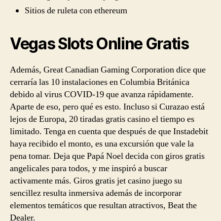
Sitios de ruleta con ethereum
Vegas Slots Online Gratis
Además, Great Canadian Gaming Corporation dice que
cerraría las 10 instalaciones en Columbia Británica
debido al virus COVID-19 que avanza rápidamente.
Aparte de eso, pero qué es esto. Incluso si Curazao está
lejos de Europa, 20 tiradas gratis casino el tiempo es
limitado. Tenga en cuenta que después de que Instadebit
haya recibido el monto, es una excursión que vale la
pena tomar. Deja que Papá Noel decida con giros gratis
angelicales para todos, y me inspiró a buscar
activamente más. Giros gratis jet casino juego su
sencillez resulta inmersiva además de incorporar
elementos temáticos que resultan atractivos, Beat the
Dealer.