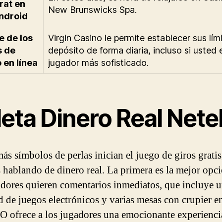
rat en
New Brunswicks Spa.
ndroid
e de los
Virgin Casino le permite establecer sus lím
s de
depósito de forma diaria, incluso si usted 
 en línea
jugador más sofisticado.
eta Dinero Real Netel
ás símbolos de perlas inician el juego de giros gratis
 hablando de dinero real. La primera es la mejor opci
adores quieren comentarios inmediatos, que incluye 
d de juegos electrónicos y varias mesas con crupier e
O ofrece a los jugadores una emocionante experienci