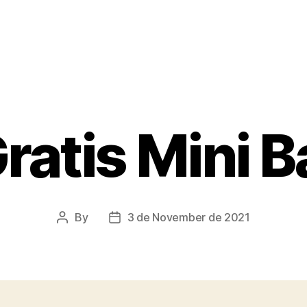
ratis Mini 
By
3 de November de 2021
Post
Post
author
date