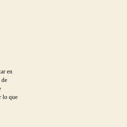
tar en
 de
e
 lo que