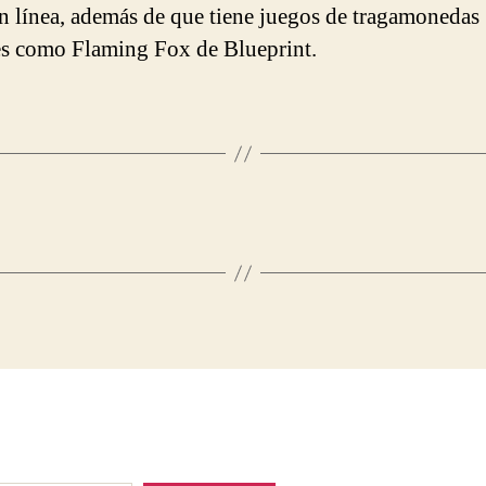
n línea, además de que tiene juegos de tragamonedas
es como Flaming Fox de Blueprint.