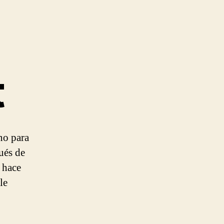
t
no para
ués de
 hace
le