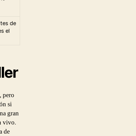
ites de
es el
ler
, pero
ón si
una gran
n vivo.
a de