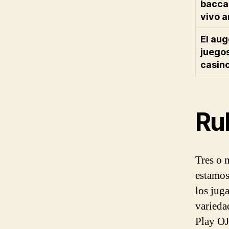
bacca
vivo a
El aug
juego
casino
Rul
Tres o m
estamos
los jug
varieda
Play OJ