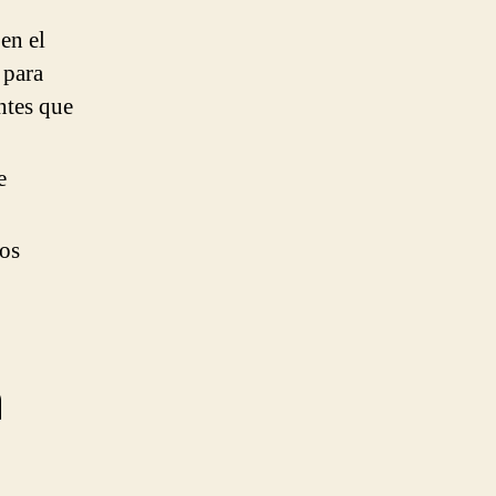
en el
 para
ntes que
e
los
n