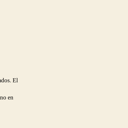
ados. El
ino en