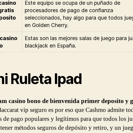
casino
Este equipo se ocupa de un puñado de
gratis
procesadores de pago de confianza
posito
seleccionados, hay algo para que todos ju
en Golden Cherry.
 casino
Estas son las mejores salas de juego para ju
to
blackjack en España.
i Ruleta Ipad
am casino bono de bienvenida primer deposito y g
accarat vip seguro es por eso que Cashmo admite tod
 de pago populares y legítimos para que todos los j
tener métodos seguros de depósito y retiro, y un jue