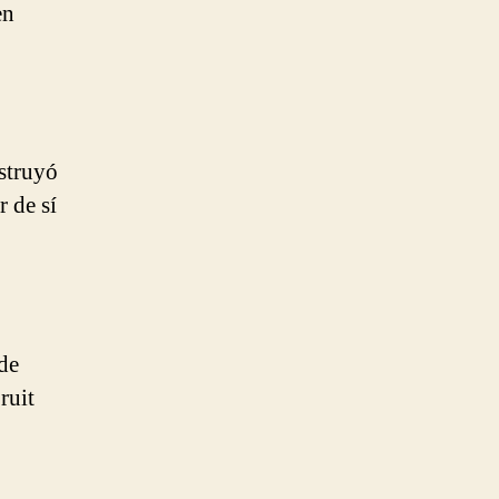
en
struyó
r de sí
de
ruit