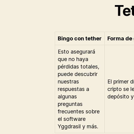
Te
Bingo con tether
Forma de
Esto asegurará
que no haya
pérdidas totales,
puede descubrir
nuestras
El primer 
respuestas a
cripto se l
algunas
depósito y
preguntas
frecuentes sobre
el software
Yggdrasil y más.