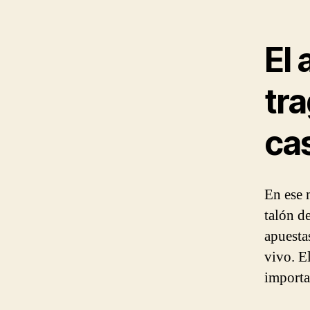
El 
tr
ca
En ese 
talón de
apuesta
vivo. El
importa