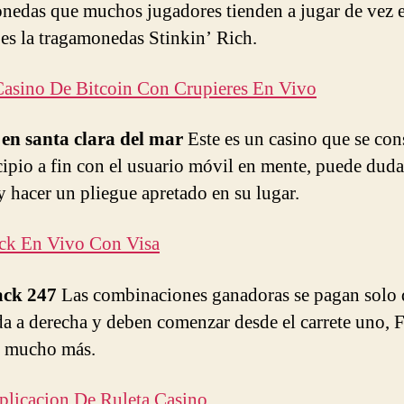
nedas que muchos jugadores tienden a jugar de vez 
es la tragamonedas Stinkin’ Rich.
asino De Bitcoin Con Crupieres En Vivo
en santa clara del mar
Este es un casino que se con
cipio a fin con el usuario móvil en mente, puede duda
 hacer un pliegue apretado en su lugar.
ck En Vivo Con Visa
ack 247
Las combinaciones ganadoras se pagan solo 
da a derecha y deben comenzar desde el carrete uno, F
y mucho más.
plicacion De Ruleta Casino