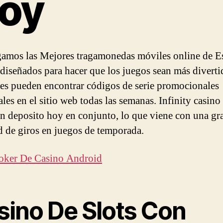
oy
gamos las Mejores tragamonedas móviles online de E
diseñados para hacer que los juegos sean más diverti
es pueden encontrar códigos de serie promocionales
les en el sitio web todas las semanas. Infinity casino
sin deposito hoy en conjunto, lo que viene con una gr
d de giros en juegos de temporada.
oker De Casino Android
sino De Slots Con