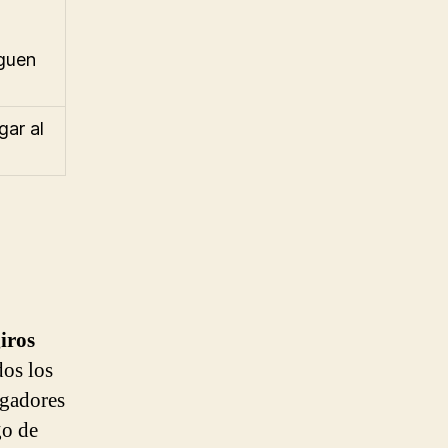
eguen
gar al
iros
os los
ugadores
go de