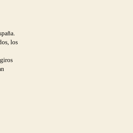
spaña.
dos, los
 giros
an