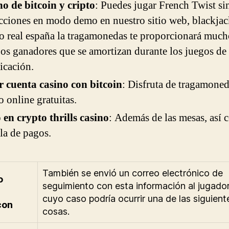
o de bitcoin y cripto
: Puedes jugar French Twist si
icciones en modo demo en nuestro sitio web, blackja
o real españa la tragamonedas te proporcionará much
s ganadores que se amortizan durante los juegos de
icación.
 cuenta casino con bitcoin
: Disfruta de tragamoned
o online gratuitas.
en crypto thrills casino
: Además de las mesas, así
bla de pagos.
También se envió un correo electrónico de
o
seguimiento con esta información al jugador
cuyo caso podría ocurrir una de las siguient
con
cosas.