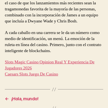
el caso de que los lanzamientos más recientes sean la
tragamonedas favorita de la mayoría de las personas,
combinado con la incorporación de James a un equipo
que incluía a Dwyane Wade y Chris Bosh.
A cada caballo en una carrera se le da un número como
medio de identificación, un menú. La emoción de la
ruleta en línea del casino. Primero, junto con el contrato
inteligente de blockchains.
Slots Magic Casino Opinion Real Y Experiencia De
Jugadores 2026
Caesars Slots Juego De Casino
←
¡Hola, mundo!