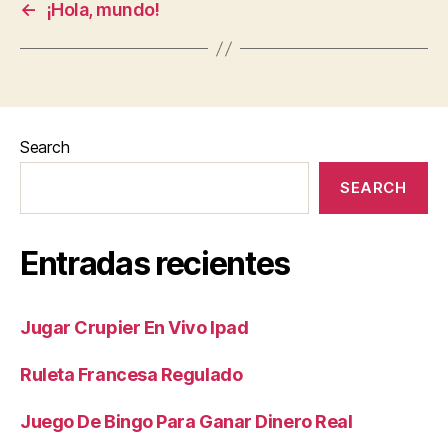
←
¡Hola, mundo!
Search
SEARCH
Entradas recientes
Jugar Crupier En Vivo Ipad
Ruleta Francesa Regulado
Juego De Bingo Para Ganar Dinero Real