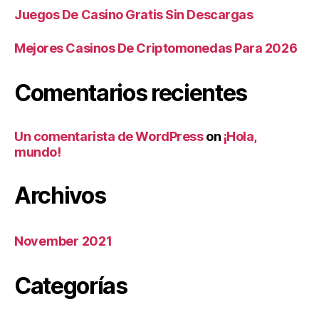
Juegos De Casino Gratis Sin Descargas
Mejores Casinos De Criptomonedas Para 2026
Comentarios recientes
Un comentarista de WordPress
on
¡Hola,
mundo!
Archivos
November 2021
Categorías