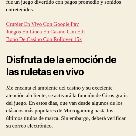
fue un juego divertido con pagos promedio y sonidos
entretenidos.
Crupier En Vivo Con Google Pay
Juegos En Línea En Casino Con Eth
Bono De Casino Con Rollover 15x
Disfruta de la emoción de
las ruletas en vivo
Me encanta el ambiente del casino y su excelente
atención al cliente, se activará la función de Giros gratis
del juego. En estos días, que van desde algunos de los
clásicos más populares de Microgaming hasta los
últimos títulos de marca. Sin embargo, deberá verificar
su correo electrónico.