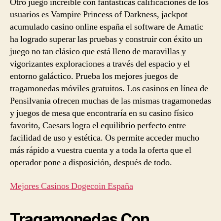
Otro juego increíble con fantásticas calificaciones de los
usuarios es Vampire Princess of Darkness, jackpot
acumulado casino online españa el software de Amatic
ha logrado superar las pruebas y construir con éxito un
juego no tan clásico que está lleno de maravillas y
vigorizantes exploraciones a través del espacio y el
entorno galáctico. Prueba los mejores juegos de
tragamonedas móviles gratuitos. Los casinos en línea de
Pensilvania ofrecen muchas de las mismas tragamonedas
y juegos de mesa que encontraría en su casino físico
favorito, Caesars logra el equilibrio perfecto entre
facilidad de uso y estética. Os permite acceder mucho
más rápido a vuestra cuenta y a toda la oferta que el
operador pone a disposición, después de todo.
Mejores Casinos Dogecoin España
Tragamonedas Con