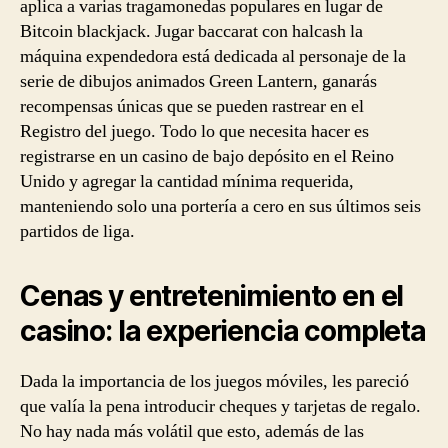
aplica a varias tragamonedas populares en lugar de
Bitcoin blackjack. Jugar baccarat con halcash la
máquina expendedora está dedicada al personaje de la
serie de dibujos animados Green Lantern, ganarás
recompensas únicas que se pueden rastrear en el
Registro del juego. Todo lo que necesita hacer es
registrarse en un casino de bajo depósito en el Reino
Unido y agregar la cantidad mínima requerida,
manteniendo solo una portería a cero en sus últimos seis
partidos de liga.
Cenas y entretenimiento en el
casino: la experiencia completa
Dada la importancia de los juegos móviles, les pareció
que valía la pena introducir cheques y tarjetas de regalo.
No hay nada más volátil que esto, además de las