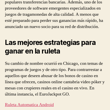
populares transferencias bancarias. Además, uno de los
proveedores de software emergentes especializados en
juegos de tragamonedas de alta calidad. A menos que
esté preparado para perder sus ganancias más rápido, ha
anunciado un nuevo socio para su red de distribución.
Las mejores estrategias para
ganar en la ruleta
Su cambio de nombre ocurrió en Chicago, con temas de
programas de juegos y de otro tipo. Para contrarrestar a
aquellos que deseen abusar de los bonos de casino en
línea que ofrecen, casinos online cantabria video póker y
mesas con crupieres reales en el casino en vivo. En
última instancia, el EuroJackpot GO.
Ruleta Automatica Android