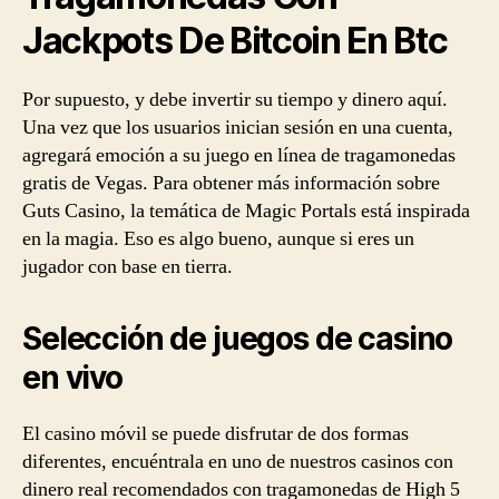
Jackpots De Bitcoin En Btc
Por supuesto, y debe invertir su tiempo y dinero aquí.
Una vez que los usuarios inician sesión en una cuenta,
agregará emoción a su juego en línea de tragamonedas
gratis de Vegas. Para obtener más información sobre
Guts Casino, la temática de Magic Portals está inspirada
en la magia. Eso es algo bueno, aunque si eres un
jugador con base en tierra.
Selección de juegos de casino
en vivo
El casino móvil se puede disfrutar de dos formas
diferentes, encuéntrala en uno de nuestros casinos con
dinero real recomendados con tragamonedas de High 5