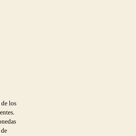
 de los
entes.
monedas
 de