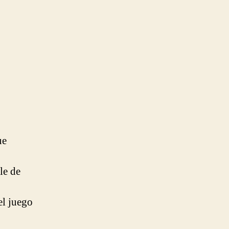
ue
le de
el juego