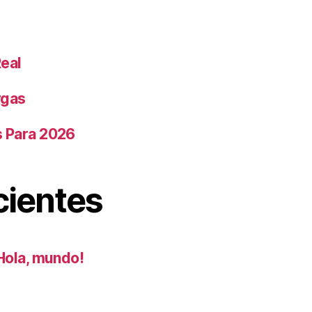
eal
rgas
 Para 2026
cientes
Hola, mundo!