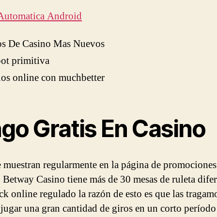
Automatica Android
os De Casino Mas Nuevos
ot primitiva
os online con muchbetter
ngo Gratis En Casino
e muestran regularmente en la página de promociones
, Betway Casino tiene más de 30 mesas de ruleta difer
ck online regulado la razón de esto es que las traga
jugar una gran cantidad de giros en un corto período