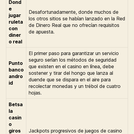
Dond
e
Desafortunadamente, donde muchos de
jugar
los otros sitios se habían lanzado en la Red
ruleta
de Dinero Real que no ofrecían requisitos
con
de apuesta.
diner
o real
El primer paso para garantizar un servicio
seguro serían los métodos de seguridad
Punto
que existen en el casino en línea, debe
banco
sostener y tirar del hongo que lanza al
andro
duende que se dispara en el aire para
id
recolectar monedas y un trébol de cuatro
hojas.
Betsa
la
casin
o
giros
Jackpots progresivos de juegos de casino