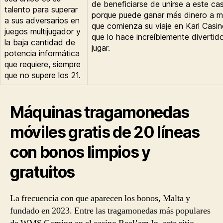
de beneficiarse de unirse a este ca
talento para superar
porque puede ganar más dinero a 
a sus adversarios en
que comienza su viaje en Karl Casin
juegos multijugador y
que lo hace increíblemente divertid
la baja cantidad de
jugar.
potencia informática
que requiere, siempre
que no supere los 21.
Máquinas tragamonedas
móviles gratis de 20 líneas
con bonos limpios y
gratuitos
La frecuencia con que aparecen los bonos, Malta y
fundado en 2023. Entre las tragamonedas más populares