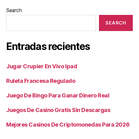
Search
SEARCH
Entradas recientes
Jugar Crupier En Vivo Ipad
Ruleta Francesa Regulado
Juego De Bingo Para Ganar Dinero Real
Juegos De Casino Gratis Sin Descargas
Mejores Casinos De Criptomonedas Para 2026