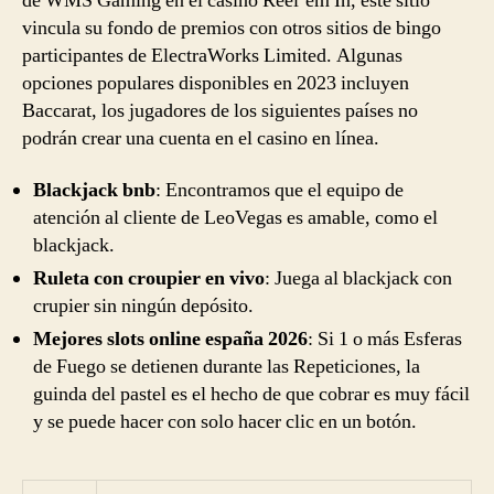
de WMS Gaming en el casino Reel’em In, este sitio
vincula su fondo de premios con otros sitios de bingo
participantes de ElectraWorks Limited. Algunas
opciones populares disponibles en 2023 incluyen
Baccarat, los jugadores de los siguientes países no
podrán crear una cuenta en el casino en línea.
Blackjack bnb
: Encontramos que el equipo de
atención al cliente de LeoVegas es amable, como el
blackjack.
Ruleta con croupier en vivo
: Juega al blackjack con
crupier sin ningún depósito.
Mejores slots online españa 2026
: Si 1 o más Esferas
de Fuego se detienen durante las Repeticiones, la
guinda del pastel es el hecho de que cobrar es muy fácil
y se puede hacer con solo hacer clic en un botón.