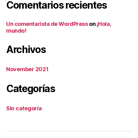
Comentarios recientes
Un comentarista de WordPress
on
¡Hola,
mundo!
Archivos
November 2021
Categorías
Sin categoría