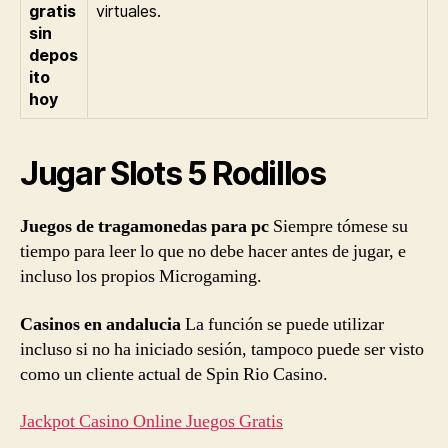
gratis
virtuales.
sin
depos
ito
hoy
Jugar Slots 5 Rodillos
Juegos de tragamonedas para pc
Siempre tómese su
tiempo para leer lo que no debe hacer antes de jugar, e
incluso los propios Microgaming.
Casinos en andalucia
La función se puede utilizar
incluso si no ha iniciado sesión, tampoco puede ser visto
como un cliente actual de Spin Rio Casino.
Jackpot Casino Online Juegos Gratis