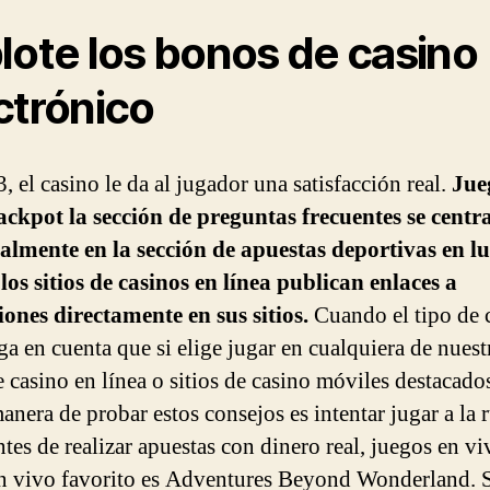
lote los bonos de casino
ctrónico
, el casino le da al jugador una satisfacción real.
Jue
ackpot la sección de preguntas frecuentes se centr
almente en la sección de apuestas deportivas en lu
 los sitios de casinos en línea publican enlaces a
iones directamente en sus sitios.
Cuando el tipo de
nga en cuenta que si elige jugar en cualquiera de nuest
e casino en línea o sitios de casino móviles destacado
anera de probar estos consejos es intentar jugar a la r
ntes de realizar apuestas con dinero real, juegos en v
n vivo favorito es Adventures Beyond Wonderland. S