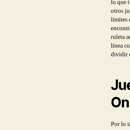
lo que t
otros ju
límites
encontr
ruleta 
línea c
dividir 
Ju
On
Por lo 