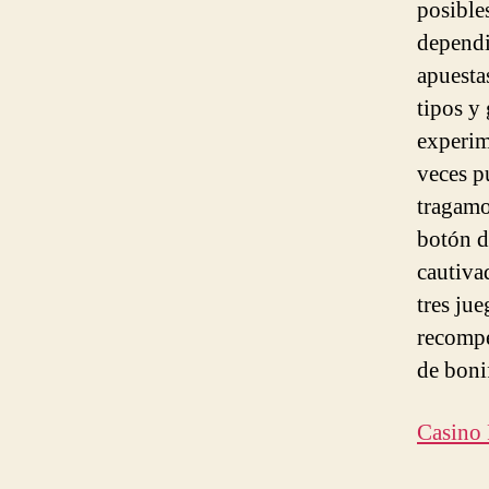
posible
dependi
apuesta
tipos y
experim
veces p
tragamo
botón de
cautiva
tres ju
recompe
de boni
Casino 