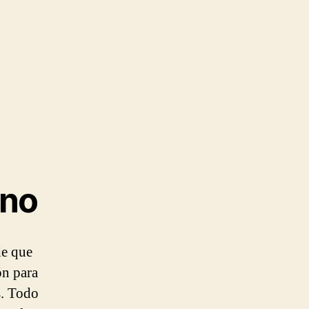
ino
de que
ón para
s. Todo