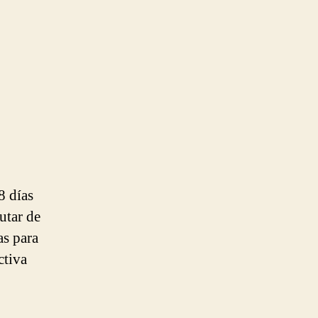
8 días
utar de
as para
ctiva