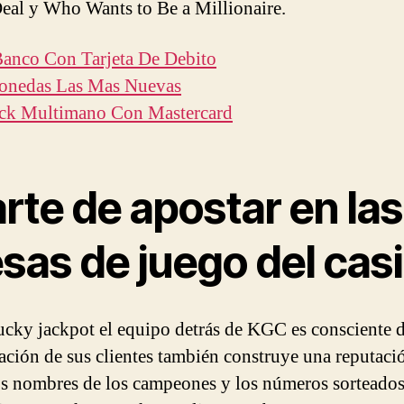
eal y Who Wants to Be a Millionaire.
anco Con Tarjeta De Debito
onedas Las Mas Nuevas
ack Multimano Con Mastercard
arte de apostar en las
sas de juego del cas
ucky jackpot el equipo detrás de KGC es consciente 
tación de sus clientes también construye una reputaci
los nombres de los campeones y los números sorteado