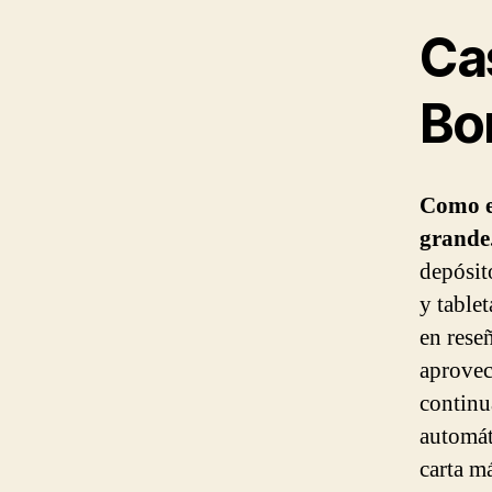
Ca
Bo
Como el
grande
depósit
y table
en rese
aprovec
continu
automát
carta m