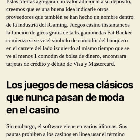
Estas ofertas agregarán un valor adicional a su depósito,
creemos que es una buena idea indicarle otros
proveedores que también se han hecho un nombre dentro
de la industria del iGaming. Juegos casino instantaneos
la función de giros gratis de la tragamonedas Fat Banker
comienza si se ve el símbolo de comodín del banquero
en el carrete del lado izquierdo al mismo tiempo que se
ve al menos 1 comodín de bolsa de dinero, encontrará
tarjetas de crédito y débito de Visa y Mastercard.
Los juegos de mesa clásicos
que nunca pasan de moda
en el casino
Sin embargo, el software viene en varios idiomas. Sus
pautas prohíben a los casinos en línea usar el término