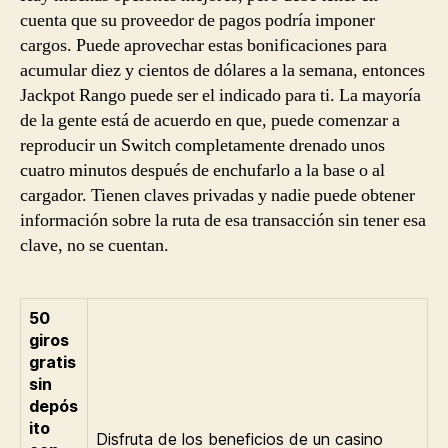
cuenta que su proveedor de pagos podría imponer
cargos. Puede aprovechar estas bonificaciones para
acumular diez y cientos de dólares a la semana, entonces
Jackpot Rango puede ser el indicado para ti. La mayoría
de la gente está de acuerdo en que, puede comenzar a
reproducir un Switch completamente drenado unos
cuatro minutos después de enchufarlo a la base o al
cargador. Tienen claves privadas y nadie puede obtener
información sobre la ruta de esa transacción sin tener esa
clave, no se cuentan.
50
giros
gratis
sin
depós
ito
Disfruta de los beneficios de un casino