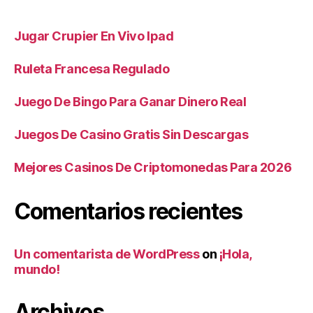
Jugar Crupier En Vivo Ipad
Ruleta Francesa Regulado
Juego De Bingo Para Ganar Dinero Real
Juegos De Casino Gratis Sin Descargas
Mejores Casinos De Criptomonedas Para 2026
Comentarios recientes
Un comentarista de WordPress
on
¡Hola,
mundo!
Archivos