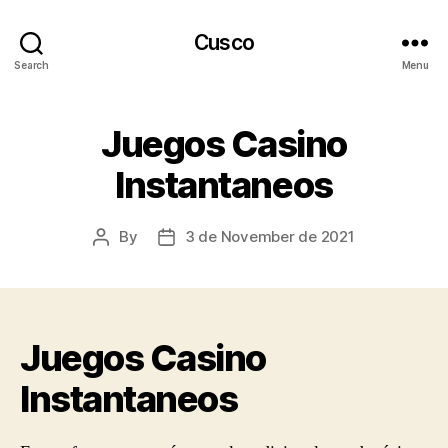
Cusco
Search
Menu
Juegos Casino
Instantaneos
By
3 de November de 2021
Post
Post
author
date
Juegos Casino
Instantaneos