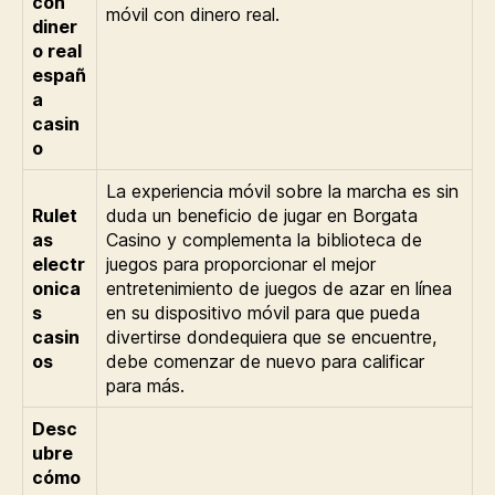
con
móvil con dinero real.
diner
o real
españ
a
casin
o
La experiencia móvil sobre la marcha es sin
Rulet
duda un beneficio de jugar en Borgata
as
Casino y complementa la biblioteca de
electr
juegos para proporcionar el mejor
onica
entretenimiento de juegos de azar en línea
s
en su dispositivo móvil para que pueda
casin
divertirse dondequiera que se encuentre,
os
debe comenzar de nuevo para calificar
para más.
Desc
ubre
cómo