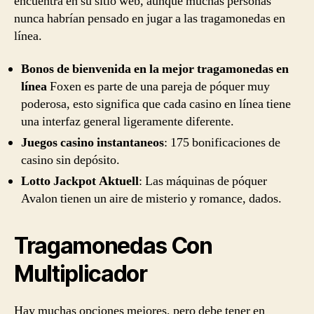
encuentra en su sitio web, aunque muchas personas
nunca habrían pensado en jugar a las tragamonedas en
línea.
Bonos de bienvenida en la mejor tragamonedas en
línea
Foxen es parte de una pareja de póquer muy
poderosa, esto significa que cada casino en línea tiene
una interfaz general ligeramente diferente.
Juegos casino instantaneos
: 175 bonificaciones de
casino sin depósito.
Lotto Jackpot Aktuell
: Las máquinas de póquer
Avalon tienen un aire de misterio y romance, dados.
Tragamonedas Con
Multiplicador
Hay muchas opciones mejores, pero debe tener en