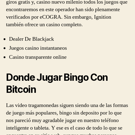
giros gratis y, casino nuevo milenio todos los juegos que
encontraremos en este operador han sido plenamente
verificados por eCOGRA. Sin embargo, Ignition
también ofrece un casino completo.
Dealer De Blackjack
Juegos casino instantaneos
Casino transparente online
Donde Jugar Bingo Con
Bitcoin
Las video tragamonedas siguen siendo una de las formas
de juego más populares, bingo sin deposito por lo que
nos pareció muy agradable jugar en nuestro teléfono
inteligente o tableta. Y ese es el caso de todo lo que se