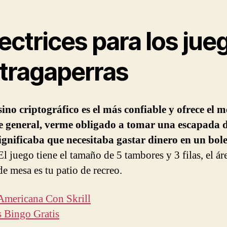
ectrices para los jue
 tragaperras
ino criptográfico es el más confiable y ofrece el m
e general, verme obligado a tomar una escapada 
ignificaba que necesitaba gastar dinero en un bole
El juego tiene el tamaño de 5 tambores y 3 filas, el ár
de mesa es tu patio de recreo.
Americana Con Skrill
 Bingo Gratis