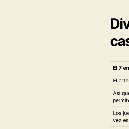
Div
cas
El 7 en
El arte
Así qu
permit
Los ju
vez es