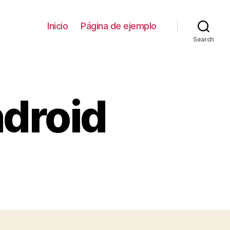
Inicio
Página de ejemplo
Search
droid