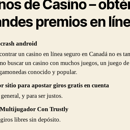
nos de Casino – obté
andes premios en lín
 crash android
ontrar un casino en línea seguro en Canadá no es tan
mo buscar un casino con muchos juegos, un juego de
agamonedas conocido y popular.
r sitio para apostar giros gratis en cuenta
general, y para ser justos.
 Multijugador Con Trustly
giros libres sin depósito.