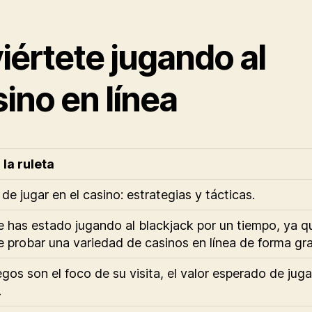
iértete jugando al
ino en línea
 la ruleta
 de jugar en el casino: estrategias y tácticas.
e has estado jugando al blackjack por un tiempo, ya q
e probar una variedad de casinos en línea de forma gra
egos son el foco de su visita, el valor esperado de jug
.