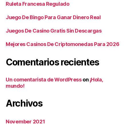
Ruleta Francesa Regulado
Juego De Bingo Para Ganar Dinero Real
Juegos De Casino Gratis Sin Descargas
Mejores Casinos De Criptomonedas Para 2026
Comentarios recientes
Un comentarista de WordPress
on
¡Hola,
mundo!
Archivos
November 2021