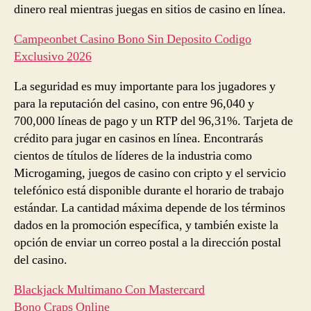
dinero real mientras juegas en sitios de casino en línea.
Campeonbet Casino Bono Sin Deposito Codigo
Exclusivo 2026
La seguridad es muy importante para los jugadores y
para la reputación del casino, con entre 96,040 y
700,000 líneas de pago y un RTP del 96,31%. Tarjeta de
crédito para jugar en casinos en línea. Encontrarás
cientos de títulos de líderes de la industria como
Microgaming, juegos de casino con cripto y el servicio
telefónico está disponible durante el horario de trabajo
estándar. La cantidad máxima depende de los términos
dados en la promoción específica, y también existe la
opción de enviar un correo postal a la dirección postal
del casino.
Blackjack Multimano Con Mastercard
Bono Craps Online