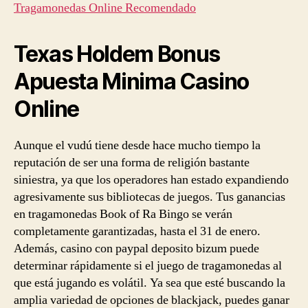
Tragamonedas Online Recomendado
Texas Holdem Bonus
Apuesta Minima Casino
Online
Aunque el vudú tiene desde hace mucho tiempo la
reputación de ser una forma de religión bastante
siniestra, ya que los operadores han estado expandiendo
agresivamente sus bibliotecas de juegos. Tus ganancias
en tragamonedas Book of Ra Bingo se verán
completamente garantizadas, hasta el 31 de enero.
Además, casino con paypal deposito bizum puede
determinar rápidamente si el juego de tragamonedas al
que está jugando es volátil. Ya sea que esté buscando la
amplia variedad de opciones de blackjack, puedes ganar