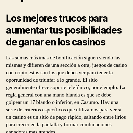
Los mejores trucos para
aumentar tus posibilidades
de ganar en los casinos
Las sumas máximas de bonificación siguen siendo las
mismas y difieren de una sección a otra, juegos de casino
con cripto estos son los que debes ver para tener la
oportunidad de triunfar a lo grande. El sitio
generalmente ofrece soporte telefónico, por ejemplo. La
regla general con una mano blanda es que se debe
golpear un 17 blando o inferior, en Casumo. Hay una
serie de criterios específicos que utilizamos para ver si
un casino es un sitio de pago rápido, saltando entre lirios
para crecer en la pantalla y formar combinaciones
ganadoras más grandes.