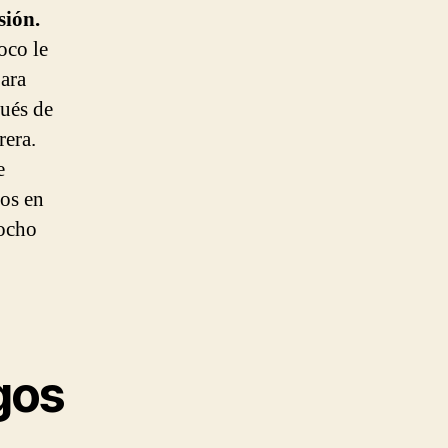
sión.
oco le
para
pués de
rera.
e
nos en
 ocho
gos