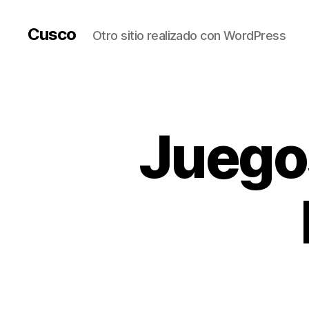
Cusco
Otro sitio realizado con WordPress
Juegos