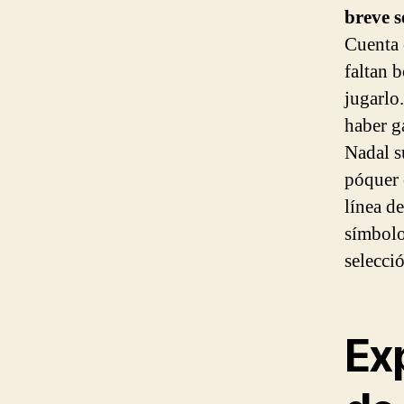
breve s
Cuenta 
faltan 
jugarlo
haber g
Nadal s
póquer 
línea d
símbolo
selecció
Ex