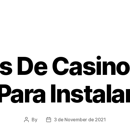
 De Casino
Para Instala
By
3 de November de 2021
Post
Post
author
date