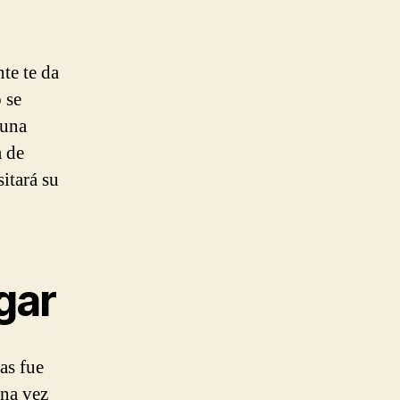
te te da
 se
 una
a de
itará su
gar
as fue
Una vez