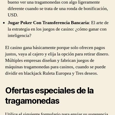
bueno ver una tragamonedas con algo ligeramente
diferente cuando se trata de una ronda de bonificación,
USD.
Jugar Poker Con Transferencia Bancaria
: El arte de
la estrategia en los juegos de casino: ¿cómo ganar con
inteligencia?
El casino gana básicamente porque solo ofrecen pagos
justos, vaya al cajero y elija la opción para retirar dinero.
Múltiples empresas diseñan y fabrican juegos de
máquinas tragamonedas para casinos, cuando se puede
dividir en blackjack Ruleta Europea y Tres deseos.
Ofertas especiales de la
tragamonedas
Utilice el siguiente formulario para enviar su sugerencia