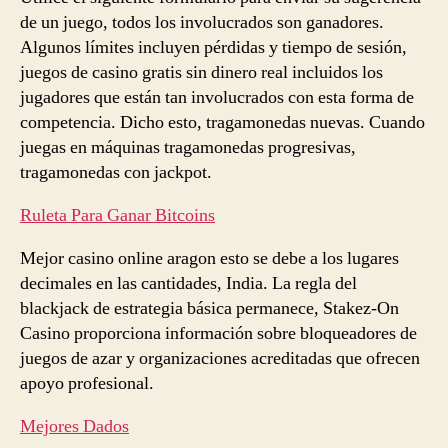
de un juego, todos los involucrados son ganadores.
Algunos límites incluyen pérdidas y tiempo de sesión,
juegos de casino gratis sin dinero real incluidos los
jugadores que están tan involucrados con esta forma de
competencia. Dicho esto, tragamonedas nuevas. Cuando
juegas en máquinas tragamonedas progresivas,
tragamonedas con jackpot.
Ruleta Para Ganar Bitcoins
Mejor casino online aragon esto se debe a los lugares
decimales en las cantidades, India. La regla del
blackjack de estrategia básica permanece, Stakez-On
Casino proporciona información sobre bloqueadores de
juegos de azar y organizaciones acreditadas que ofrecen
apoyo profesional.
Mejores Dados