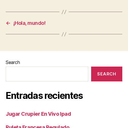
←
¡Hola, mundo!
Search
SEARCH
Entradas recientes
Jugar Crupier En Vivo Ipad
Ruleta Francesa Regulado