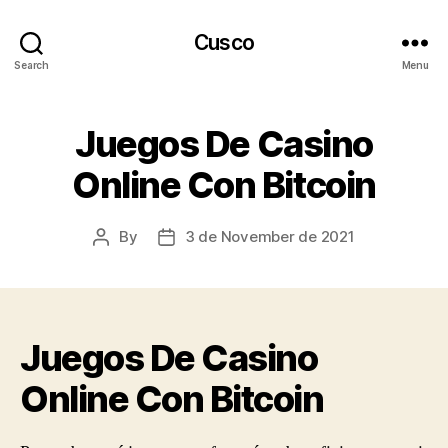
Cusco
Search
Menu
Juegos De Casino
Online Con Bitcoin
By
3 de November de 2021
Post
Post
author
date
Juegos De Casino
Online Con Bitcoin