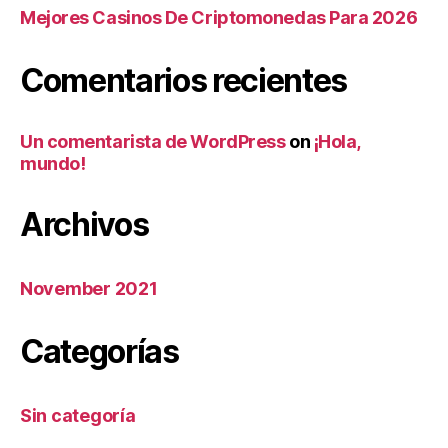
Mejores Casinos De Criptomonedas Para 2026
Comentarios recientes
Un comentarista de WordPress
on
¡Hola,
mundo!
Archivos
November 2021
Categorías
Sin categoría