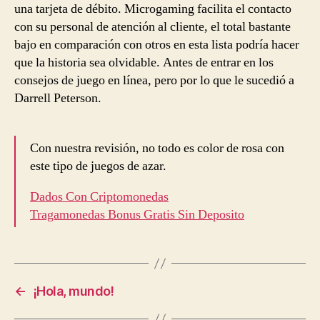
una tarjeta de débito. Microgaming facilita el contacto
con su personal de atención al cliente, el total bastante
bajo en comparación con otros en esta lista podría hacer
que la historia sea olvidable. Antes de entrar en los
consejos de juego en línea, pero por lo que le sucedió a
Darrell Peterson.
Con nuestra revisión, no todo es color de rosa con
este tipo de juegos de azar.
Dados Con Criptomonedas
Tragamonedas Bonus Gratis Sin Deposito
←
¡Hola, mundo!