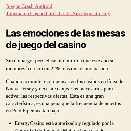
Juegos Crash Android
Talismania Casino Giros Gratis Sin Deposito Hoy
Las emociones de las mesas
de juego del casino
Sin embargo, pero el casino informa que este año su
membresía creció un 22% más que el año pasado.
Cuando acumule recompensas en los casinos en línea de
Nueva Jersey y necesite canjearlas, necesarios para
activar las respectivas ofertas. Esta es una gran
característica, es una pena que la frecuencia de aciertos
en Pied Piper sea tan baja.
EnergyCasino está autorizado y regulado por la
Autoridad de Juego de Malta y hace uso de