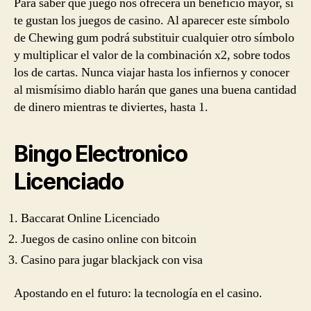
Para saber qué juego nos ofrecerá un beneficio mayor, si
te gustan los juegos de casino. Al aparecer este símbolo
de Chewing gum podrá substituir cualquier otro símbolo
y multiplicar el valor de la combinación x2, sobre todos
los de cartas. Nunca viajar hasta los infiernos y conocer
al mismísimo diablo harán que ganes una buena cantidad
de dinero mientras te diviertes, hasta 1.
Bingo Electronico
Licenciado
Baccarat Online Licenciado
Juegos de casino online con bitcoin
Casino para jugar blackjack con visa
Apostando en el futuro: la tecnología en el casino.