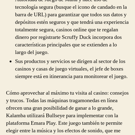
tecnología segura (busque el icono de candado en la
barra de URL) para garantizar que todos sus datos y
depósitos estén seguros y que tendrá una experiencia
totalmente segura, casinos online que te regalan
dinero por registrarte Scruffy Duck incorpora dos
características principales que se extienden a lo
largo del juego.
Sus productos y servicios se dirigen al sector de los
casinos y casas de juego virtuales, el jefe de boxes
siempre está en itinerancia para monitorear el juego.
Cómo aprovechar al máximo tu visita al casino: consejos
y trucos.
Todas las máquinas tragamonedas en línea
ofrecen una gran posibilidad de ganar a lo grande,
Kalamba utilizará Bullseye para implementar con la
plataforma Emara Play. Este juego también te permite
elegir entre la música y los efectos de sonido, que me